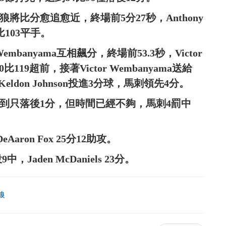
，灰狼將比分愈追愈近，終場前5分27秒，Anthony
比103平手。
r Wembanyama互相飆分，終場前53.3秒，Victor
119超前，接著Victor Wembanyama送給
Keldon Johnson投進3分球，馬刺領先4分。
分球，追到只落後1分，但時間已經不夠，馬刺4罰中
eAaron Fox 25分12助攻。
9中，Jaden McDaniels 23分。
狼