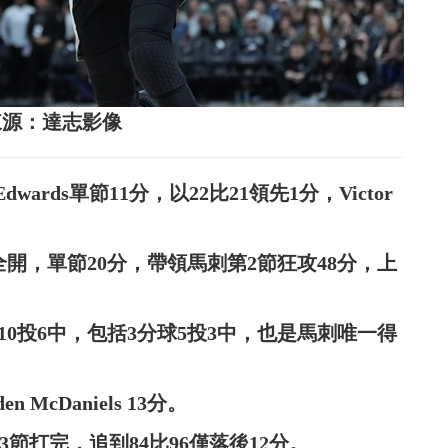
圖片來源：達志影像
wards單節11分，以22比21領先1分，Victor
節火力全開，單節20分，帶領馬刺第2節狂攻48分，上
23分，10投6中，包括3分球5投3中，也是馬刺唯一得
n McDaniels 13分。
攻，3節打完，追到84比96僅落後12分。