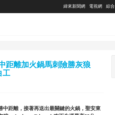
緯來新聞網
電視網
綜合
a致勝中距離加火鍋馬刺險勝灰狼
白工
3秒投進致勝中距離，接著再送出最關鍵的火鍋，聖安東