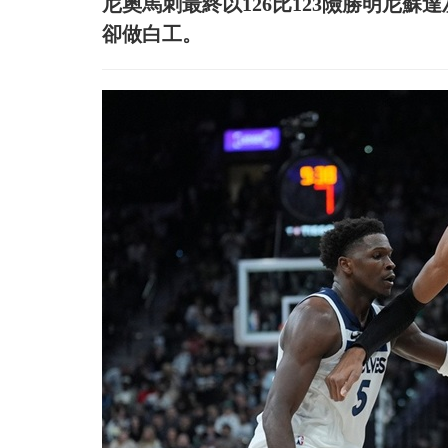
尼奧馬刺最終以126比123險勝明尼蘇達灰狼
卻做白工。