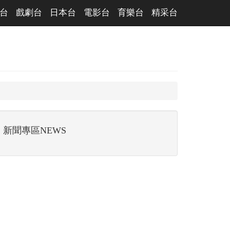
台
戲劇台
日本台
電影台
育樂台
精采台
新聞專區NEWS