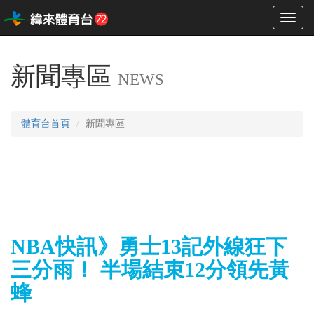
Toggl
naviga
新聞專區
NEWS
體育台首頁
新聞專區
NBA快訊》勇士13記外線狂下
三分雨！ 半場結束12分領先黃
蜂