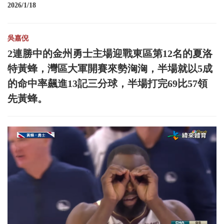
2026/1/18
吳嘉倪
2連勝中的金州勇士主場迎戰東區第12名的夏洛
特黃蜂，灣區大軍開賽來勢洶洶，半場就以5成
的命中率飆進13記三分球，半場打完69比57領
先黃蜂。