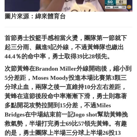
圖片來源：緯來體育台
首節勇士投籃手感相當火燙，團隊第一節就下
起三分雨、飆進9記外線，不過黃蜂隊也繳出
44.4％的命中率，勇士取得39比28領先。
次節黃蜂在Brandon Miller外線開砲後，縮小到
5分差距，Moses Moody投進本場比賽第3顆三
分球止血，兩隊之後一直維持10分左右差距，
黃蜂在這節後段命中率漸漸下滑，勇士則靠著
多點開花攻勢拉開到15分差，不過Miles
Bridges在中場結束前一記logo shot幫助黃蜂挽
救氣勢，半場打完勇士69比57領先黃蜂。有趣
的是，勇士團隊上半場三分球上半場26投13