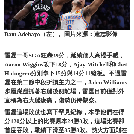
Bam Adebayo（左）。圖片來源：達志影像
雷霆一哥SGA狂轟39分，延續個人高檔手感，
Aaron Wiggins攻下18分，Ajay Mitchell和Chet
Holmgren分別拿下15分與14分11籃板。不過雷
霆在第二節中段折損主力之一，Jalen Williams
步履蹣跚抓著右腿後側離場，雷霆目前僅對外
宣稱為右大腿痠痛，傷勢仍待觀察。
雷霆這場敗仗也寫下罕見紀錄，本季他們在得
分120分以上的比賽原本24勝0敗，這場比賽卻
首度吞敗，戰績下滑至35勝8敗。熱火方面則在