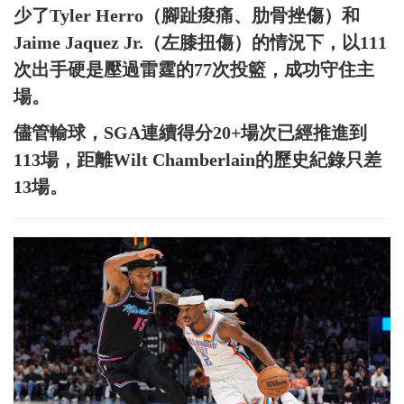
少了Tyler Herro（腳趾痠痛、肋骨挫傷）和
Jaime Jaquez Jr.（左膝扭傷）的情況下，以111
次出手硬是壓過雷霆的77次投籃，成功守住主
場。
儘管輸球，SGA連續得分20+場次已經推進到
113場，距離Wilt Chamberlain的歷史紀錄只差
13場。