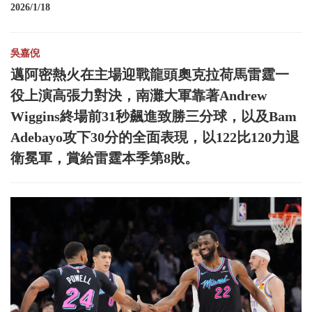
2026/1/18
吳嘉倪
邁阿密熱火在主場迎戰龍頭奧克拉荷馬雷霆一
役上演高張力對決，南灘大軍靠著Andrew
Wiggins終場前31秒飆進致勝三分球，以及Bam
Adebayo攻下30分的全面表現，以122比120力退
衛冕軍，賞給雷霆本季第8敗。