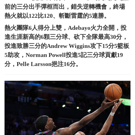
前的三分出手彈框而出，錯失逆轉機會，終場
熱火就以122比120、斬斷雷霆的5連勝。
熱火團隊6人得分上雙，Adebayo火力全開，投
進生涯新高的6顆三分球、砍下全隊最高30分，
投進致勝三分的Andrew Wiggins攻下15分5籃板
5助攻，Norman Powell投進5記三分球貢獻19
分，Pelle Larsson挹注16分。