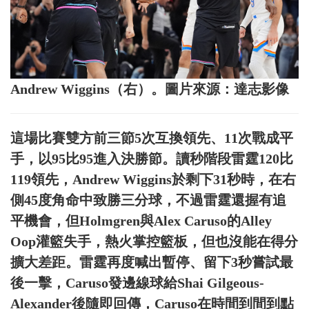
Andrew Wiggins（右）。圖片來源：達志影像
這場比賽雙方前三節5次互換領先、11次戰成平
手，以95比95進入決勝節。讀秒階段雷霆120比
119領先，Andrew Wiggins於剩下31秒時，在右
側45度角命中致勝三分球，不過雷霆還握有追
平機會，但Holmgren與Alex Caruso的Alley
Oop灌籃失手，熱火掌控籃板，但也沒能在得分
擴大差距。雷霆再度喊出暫停、留下3秒嘗試最
後一擊，Caruso發邊線球給Shai Gilgeous-
Alexander後隨即回傳，Caruso在時間到間到點