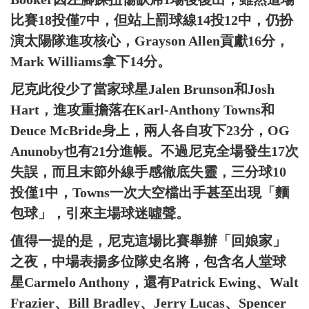
比賽18投僅7中，但站上罰球線14投12中，仍扮
演太陽隊進攻核心，Grayson Allen貢獻16分，
Mark Williams拿下14分。
尼克此役少了當家球星Jalen Brunson和Josh
Hart，進攻重擔落在Karl-Anthony Towns和
Deuce McBride身上，兩人各自攻下23分，OG
Anunoby也有21分進帳。不過尼克全場發生17次
失誤，而且末節外線手感徹底失靈，三分球10
投僅1中，Towns一次大空檔出手甚至出現「麵
包球」，引來主場球迷噓聲。
值得一提的是，尼克這場比賽舉辦「回娘家」
之夜，中場表揚多位隊史名將，包含名人堂球
星Carmelo Anthony，還有Patrick Ewing、Walt
Frazier、Bill Bradley、Jerry Lucas、Spencer