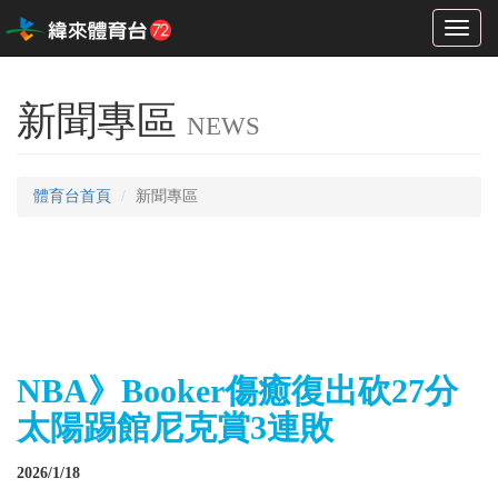
Toggl
naviga
新聞專區
NEWS
體育台首頁
新聞專區
NBA》Booker傷癒復出砍27分
太陽踢館尼克賞3連敗
2026/1/18