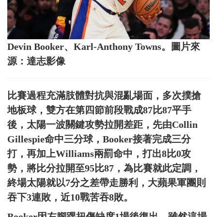
Devin Booker、Karl-Anthony Towns。圖片來
源：達志影像
比賽過程充滿肢體對抗與混亂場面，多次撲搶
地板球，雙方在第四節前段戰成87比87平手
後，太陽一波關鍵攻勢拉開差距，先由Collin
Gillespie命中三分球，Booker接著完成三分
打，再加上Williams兩罰命中，打出8比0攻
勢，將比分拉開至95比87，為比賽就此定調，
終場太陽就以7分之差帶走勝利，大蘋果軍團則
吞下3連敗，近10戰苦吞8敗。
Booker因左腳踝扭傷缺席1場後復出，雖然這場