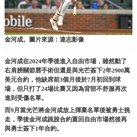
金河成。圖片來源：達志影像
金河成在2024年季後進入自由市場，雖然動了
右肩膀關節唇手術但還是與光芒簽下2年2900萬
美元合約，他缺席前3個月後於7月初回到球
場，但只打了24場比賽又因為背部不舒服再次
進到受傷名單。
而9月當光芒將金河成放上揮棄名單後被勇士挑
走，季後金河成跳脫合約重回自由市場然後再
與勇士簽下1年合約。