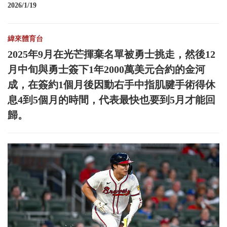
2026/1/19
緯來體育台
2025年9月在光芒揮棄名單被勇士挑走，然後12
月中旬與勇士簽下1年2000萬美元合約的金河
成，在簽約1個月後因動右手中指肌腱手術得休
息4到5個月的時間，代表最快也要到5月才能回
歸。