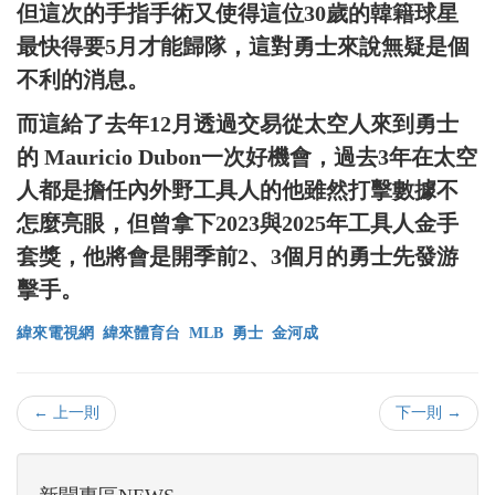
但這次的手指手術又使得這位30歲的韓籍球星
最快得要5月才能歸隊，這對勇士來說無疑是個
不利的消息。
而這給了去年12月透過交易從太空人來到勇士
的 Mauricio Dubon一次好機會，過去3年在太空
人都是擔任內外野工具人的他雖然打擊數據不
怎麼亮眼，但曾拿下2023與2025年工具人金手
套獎，他將會是開季前2、3個月的勇士先發游
擊手。
緯來電視網
緯來體育台
MLB
勇士
金河成
← 上一則
下一則 →