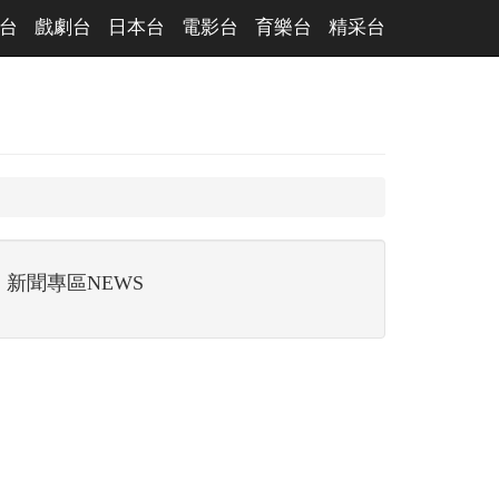
台
戲劇台
日本台
電影台
育樂台
精采台
新聞專區NEWS