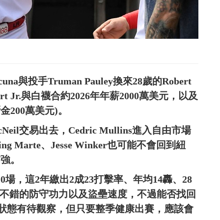
na與投手Truman Pauley換來28歲的Robert
t Jr.與白襪合約2026年年薪2000萬美元，以及
金200萬美元)。
cNeil交易出去，Cedric Mullins進入自由市場
 Marte、Jesse Winker也可能不會回到紐
補強。
與110場，這2年繳出2成23打擊率、年均14轟、28
擁有不錯的防守功力以及盜壘速度，不過能否找回
8轟的狀態有待觀察，但只要整季健康出賽，應該會