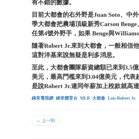
有不錯的數據。
目前大都會的右外野是Juan Soto、中外野是R
季大都會把農場頂級新秀Carson Benge、J
任第4號外野手，如果 Benge與Willi
隨著Robert Jr.來到大都會，一般相信他
這對洋基來說無疑是利多消息。
至此，大都會團隊薪資總額已來到3.5億
美元，最高門檻來到3.04億美元，代表
是說Robert Jr.連同年薪加上稅款就高
緯來電視網
緯來體育台
MLB
大都會
Luis Robert Jr.
← 上一則