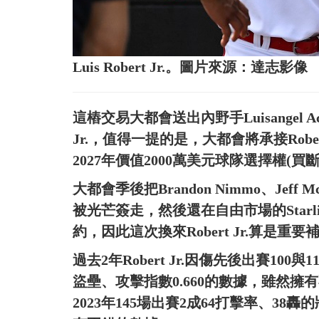
Luis Robert Jr.。圖片來源：達志影像
這樁交易大都會送出內野手Luisangel Acu
Jr.，值得一提的是，大都會將承接Rober
2027年價值2000萬美元球隊選擇權(買斷
大都會季後把Brandon Nimmo、Jeff M
被光芒簽走，然後還在自由市場的Starling
約，因此這次換來Robert Jr.算是重要
過去2年Robert Jr.因傷先後出賽100
盜壘、攻擊指數0.660的數據，雖然
2023年145場出賽2成64打擊率、3