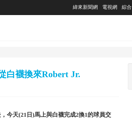
緯來新聞網
電視網
綜合
換來Robert Jr.
約後，今天(21日)馬上與白襪完成2換1的球員交
。