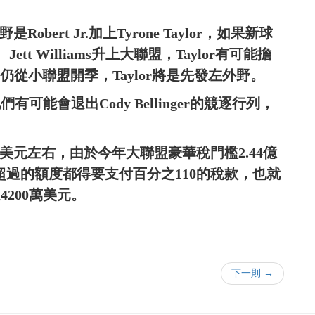
obert Jr.加上Tyrone Taylor，如果新球
ett Williams升上大聯盟，Taylor有可能擔
ams仍從小聯盟開季，Taylor將是先發左外野。
們有可能會退出Cody Bellinger的競逐行列，
美元左右，由於今年大聯盟豪華稅門檻2.44億
超過的額度都得要支付百分之110的稅款，也就
達4200萬美元。
下一則 →