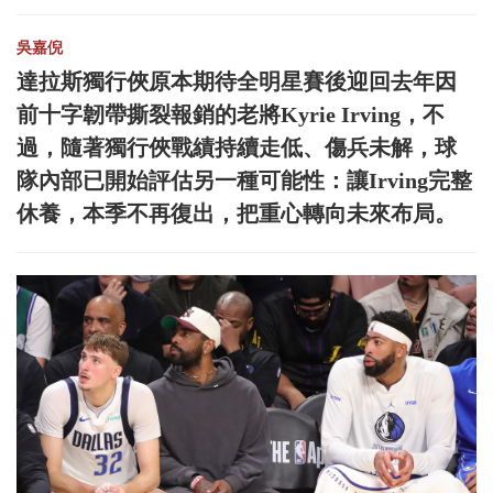
吳嘉倪
達拉斯獨行俠原本期待全明星賽後迎回去年因
前十字韌帶撕裂報銷的老將Kyrie Irving，不
過，隨著獨行俠戰績持續走低、傷兵未解，球
隊內部已開始評估另一種可能性：讓Irving完整
休養，本季不再復出，把重心轉向未來布局。