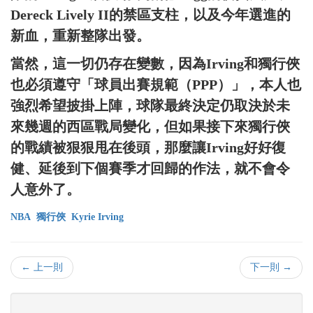
Dereck Lively II的禁區支柱，以及今年選進的
新血，重新整隊出發。
當然，這一切仍存在變數，因為Irving和獨行俠
也必須遵守「球員出賽規範（PPP）」，本人也
強烈希望披掛上陣，球隊最終決定仍取決於未
來幾週的西區戰局變化，但如果接下來獨行俠
的戰績被狠狠甩在後頭，那麼讓Irving好好復
健、延後到下個賽季才回歸的作法，就不會令
人意外了。
NBA
獨行俠
Kyrie Irving
← 上一則
下一則 →