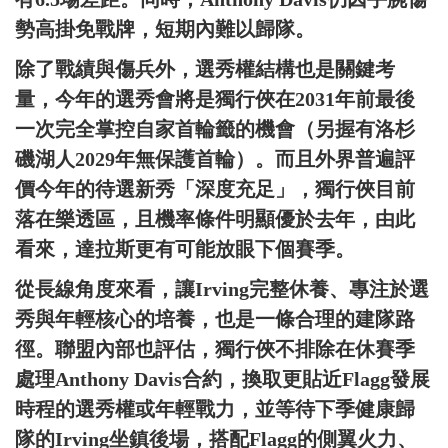
勢高掛免戰牌，短期內難以歸隊。
除了戰績與傷兵外，選秀權結構也是關鍵考
量，今年的選秀會將是獨行俠在2031年前最後
一次完全掌控自家首輪籤的機會（另握有洛杉
磯湖人2029年無保護首輪）。而且外界普遍評
價今年的待選新秀「深度充足」，獨行俠目前
落在樂透區，且機率條件明顯優於去年，由此
看來，達拉斯更有可能放眼下個賽季。
從長線角度來看，讓Irving完整休養、專注於選
秀與年輕核心的培養，也是一條合理的建隊路
徑。聯盟內部也評估，獨行俠不排除在休賽季
處理Anthony Davis合約，換取更貼近Flagg發展
時程的選秀權或年輕戰力，並等待下季健康歸
隊的Irving坐鎮後場，搭配Flagg的側翼火力、