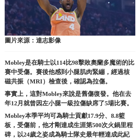
圖片來源：達志影像
Mobley是在騎士以114比98擊敗奧蘭多魔術的比
賽中受傷。賽後他感到小腿肌肉緊繃，經過核
磁共振（MRI）檢查後，確認為拉傷。
事實上，這對Mobley來說是舊傷復發。他在去
年12月就曾因左小腿一級拉傷缺席了5場比賽。
Mobley本季平均可為騎士貢獻17.9分、8.8籃
板，受傷前，他才剛達成生涯第500次火鍋里程
碑，以24歲之姿成為騎士隊史最年輕達成此紀