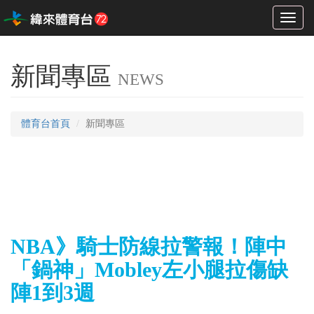
Toggl
naviga
新聞專區
NEWS
體育台首頁
新聞專區
NBA》騎士防線拉警報！陣中
「鍋神」Mobley左小腿拉傷缺
陣1到3週