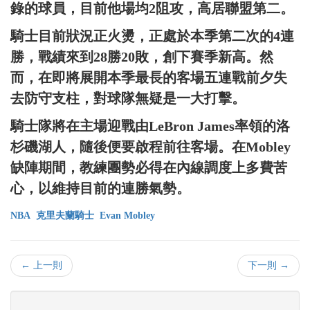
錄的球員，目前他場均2阻攻，高居聯盟第二。
騎士目前狀況正火燙，正處於本季第二次的4連
勝，戰績來到28勝20敗，創下賽季新高。然
而，在即將展開本季最長的客場五連戰前夕失
去防守支柱，對球隊無疑是一大打擊。
騎士隊將在主場迎戰由LeBron James率領的洛
杉磯湖人，隨後便要啟程前往客場。在Mobley
缺陣期間，教練團勢必得在內線調度上多費苦
心，以維持目前的連勝氣勢。
NBA
克里夫蘭騎士
Evan Mobley
← 上一則
下一則 →