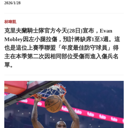
2026/1/28
林暐凱
克里夫蘭騎士隊官方今天(28日)宣布，Evan
Mobley因左小腿拉傷，預計將缺席1至3週。這
也是這位上賽季聯盟「年度最佳防守球員」得
主在本季第二次因相同部位受傷而進入傷兵名
單。