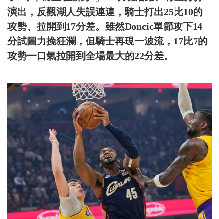
演出，反觀湖人失誤連連，騎士打出25比10的
攻勢、拉開到17分差。雖然Doncic單節攻下14
分試圖力挽狂瀾，但騎士再現一波流，17比7的
攻勢一口氣拉開到全場最大的22分差。