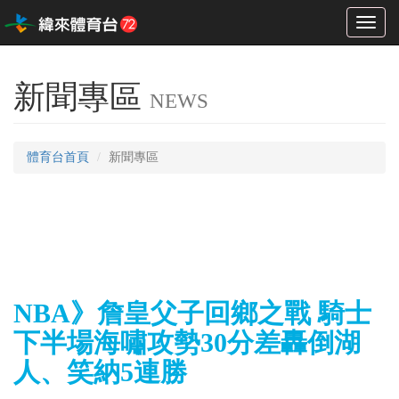
Toggl
naviga
新聞專區
NEWS
體育台首頁
新聞專區
NBA》詹皇父子回鄉之戰 騎士
下半場海嘯攻勢30分差轟倒湖
人、笑納5連勝