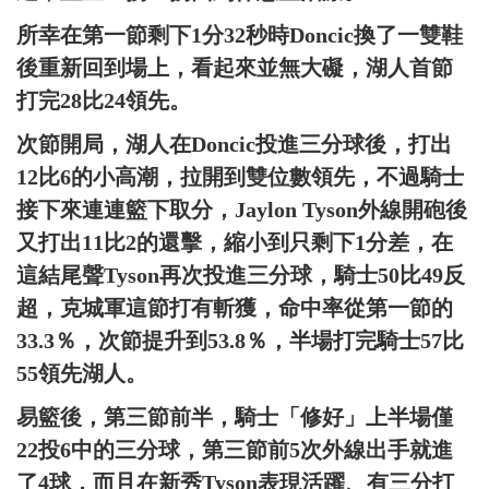
所幸在第一節剩下1分32秒時Doncic換了一雙鞋
後重新回到場上，看起來並無大礙，湖人首節
打完28比24領先。
次節開局，湖人在Doncic投進三分球後，打出
12比6的小高潮，拉開到雙位數領先，不過騎士
接下來連連籃下取分，Jaylon Tyson外線開砲後
又打出11比2的還擊，縮小到只剩下1分差，在
這結尾聲Tyson再次投進三分球，騎士50比49反
超，克城軍這節打有斬獲，命中率從第一節的
33.3％，次節提升到53.8％，半場打完騎士57比
55領先湖人。
易籃後，第三節前半，騎士「修好」上半場僅
22投6中的三分球，第三節前5次外線出手就進
了4球，而且在新秀Tyson表現活躍、有三分打