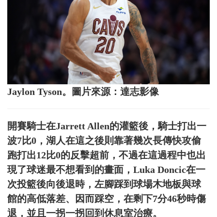
Jaylon Tyson。圖片來源：達志影像
開賽騎士在Jarrett Allen的灌籃後，騎士打出一
波7比0，湖人在這之後則靠著幾次長傳快攻偷
跑打出12比0的反擊超前，不過在這過程中也出
現了球迷最不想看到的畫面，Luka Doncic在一
次投籃後向後退時，左腳踩到球場木地板與球
館的高低落差、因而踩空，在剩下7分46秒時傷
退，並且一拐一拐回到休息室治療。