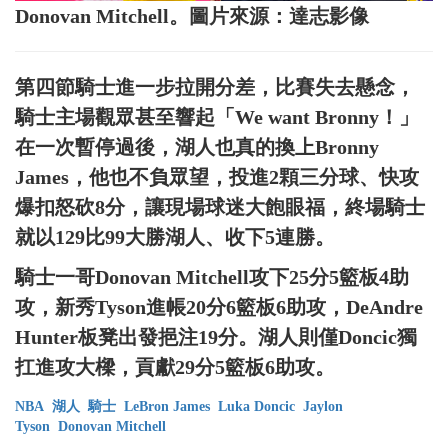
Donovan Mitchell。圖片來源：達志影像
第四節騎士進一步拉開分差，比賽失去懸念，
騎士主場觀眾甚至響起「We want Bronny！」
在一次暫停過後，湖人也真的換上Bronny
James，他也不負眾望，投進2顆三分球、快攻
爆扣怒砍8分，讓現場球迷大飽眼福，終場騎士
就以129比99大勝湖人、收下5連勝。
騎士一哥Donovan Mitchell攻下25分5籃板4助
攻，新秀Tyson進帳20分6籃板6助攻，DeAndre
Hunter板凳出發挹注19分。湖人則僅Doncic獨
扛進攻大樑，貢獻29分5籃板6助攻。
NBA
湖人
騎士
LeBron James
Luka Doncic
Jaylon
Tyson
Donovan Mitchell