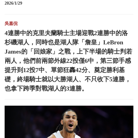
2026/1/29
吳嘉倪
4連勝中的克里夫蘭騎士主場迎戰2連勝中的洛
杉磯湖人，同時也是湖人隊「詹皇」LeBron
James的「回娘家」之戰，上下半場的騎士判若
兩人，他們前兩節外線22投僅6中，第三節手感
提升到12投7中、單節狂轟42分、奠定勝利基
礎，終場騎士就以大勝湖人、不只收下5連勝，
也拿下跨季對戰湖人的3連勝。