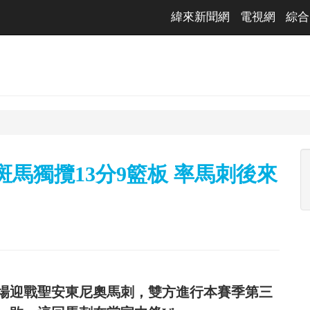
緯來新聞網
電視網
綜合
斑馬獨攬13分9籃板 率馬刺後來
場迎戰聖安東尼奧馬刺，雙方進行本賽季第三