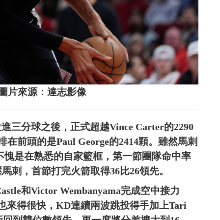
yama。圖片來源：達志影像
投進三分球之後，正式超越Vince Carter的2290
頭的是Paul George的2414顆。雖然馬刺
箭不愧是在熟悉的自家籃框，第一節團隊命中率
壓馬刺，首節打完火箭取得36比26領先。
tle和Victor Wembanyama完成空中接力
也來得很快，KD連續兩波跳投得手加上Tari