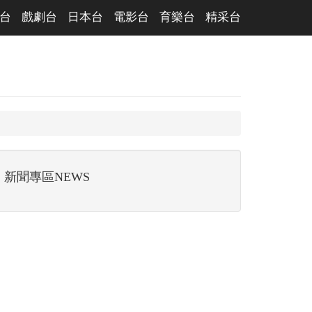
台
戲劇台
日本台
電影台
育樂台
精采台
新聞專區NEWS