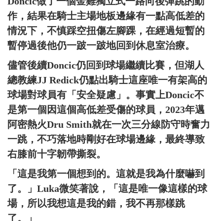
Doncic做了一個金雞獨立式一路向後彈跳的動
作，結果在騎士主場地板邊緣有一點高低差的
情況下，不慎踩空扭傷左腳踝，在經過短暫的
暫停過後他仍一跛一跛地回到休息室治療。
儘管後續Doncic仍回到球場繼續比賽，但湖人
總教練JJ Redick仍點出騎士這座唯一有架高的
球場對球員有「安全疑慮」。事實上Doncic不
是第一個因這個高低差受傷的球員，2023年邁
阿密熱火Dru Smith就在一次三分線防守時奮力
一跳，不巧落地時剛好在球場邊緣，最終導致
右膝前十字韌帶撕裂。
「這是我第一個想到的。這就是我為什麼嚇到
了。」Luka微笑著說，「這是唯一像這樣的球
場，所以我想這是我的錯，我不再那樣跳
了。」