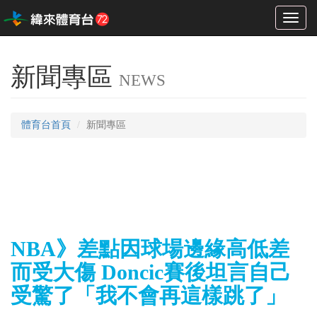
Toggl
naviga
新聞專區
NEWS
體育台首頁
新聞專區
NBA》差點因球場邊緣高低差
而受大傷 Doncic賽後坦言自己
受驚了「我不會再這樣跳了」