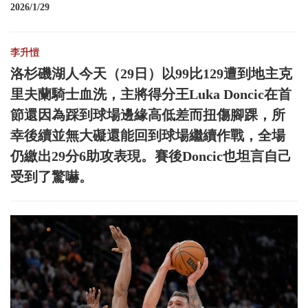
2026/1/29
李升愷
洛杉磯湖人今天（29日）以99比129遭到地主克
里夫蘭騎士血洗，主將得分王Luka Doncic在首
節還因為踩到球場邊緣高低差而扭傷腳踝，所
幸後續並無大礙還能回到球場繼續作戰，全場
仍繳出29分6助攻表現。賽後Doncic也坦言自己
受到了驚嚇。