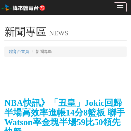
Toggl
naviga
新聞專區
NEWS
體育台首頁
新聞專區
NBA快訊》「丑皇」Jokic回歸
半場高效率進帳14分8籃板 聯手
Watson率金塊半場59比50領先