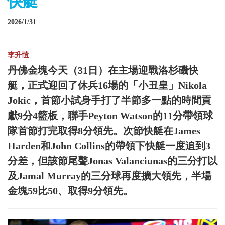
快艇
2026/1/31
李升愷
丹佛金塊今天（31日）在主場迎戰洛杉磯快
艇，正式迎回了休兵16場的「小丑皇」Nikola
Jokic，首節小試身手打了半節多一點的時間貢
獻9分4籃板，聯手Peyton Watson的11分帶領球
隊首節打完取得8分領先。次節快艇在James
Harden和John Collins的帶領下快艇一度追到3
分差，但該節尾聲Jonas Valanciunas的三分打以
及Jamal Murray的三分球再度擴大領先，半場
金塊59比50、取得9分領先。