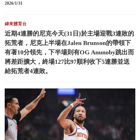
2026/1/31
緯來體育台
近期4連勝的尼克今天(31日)於主場迎戰3連敗的
拓荒者，尼克上半場在Jalen Brunson的帶領下
有著10分領先，下半場則有OG Anunoby跳出而
將差距擴大，終場127比97順利收下5連勝並送
給拓荒者4連敗。