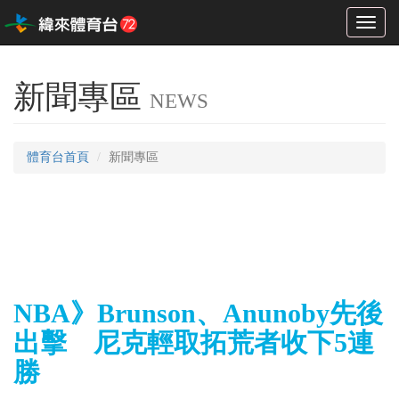
Toggl
naviga
新聞專區
NEWS
體育台首頁
新聞專區
NBA》Brunson、Anunoby先後
出擊 尼克輕取拓荒者收下5連
勝