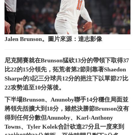
Jalen Brunson。圖片來源：達志影像
尼克開賽就在Brunson猛砍13分的帶領下取得37
比22的15分領先，拓荒者第2節則靠著Shaedon
Sharpe的3記三分球共12分的挹注下以單節27比
22攻勢追至10分落後。
下半場Brunson、Anunoby聯手14分穩住局面並
將領先括擴大到18分，雖然決勝節Brunson沒有
得到任何分數但Anunoby、Karl-Anthony
Towns、Tyler Kolek合計砍進27分且一度來到