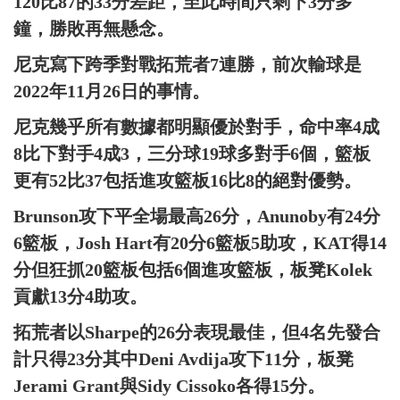
120比87的33分差距，至此時間只剩下3分多
鐘，勝敗再無懸念。
尼克寫下跨季對戰拓荒者7連勝，前次輸球是
2022年11月26日的事情。
尼克幾乎所有數據都明顯優於對手，命中率4成
8比下對手4成3，三分球19球多對手6個，籃板
更有52比37包括進攻籃板16比8的絕對優勢。
Brunson攻下平全場最高26分，Anunoby有24分
6籃板，Josh Hart有20分6籃板5助攻，KAT得14
分但狂抓20籃板包括6個進攻籃板，板凳Kolek
貢獻13分4助攻。
拓荒者以Sharpe的26分表現最佳，但4名先發合
計只得23分其中Deni Avdija攻下11分，板凳
Jerami Grant與Sidy Cissoko各得15分。