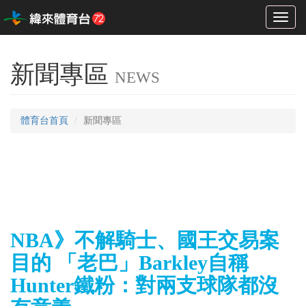
Toggl
naviga
新聞專區
NEWS
體育台首頁
新聞專區
NBA》不解騎士、國王交易案
目的 「老巴」Barkley自稱
Hunter鐵粉：對兩支球隊都沒