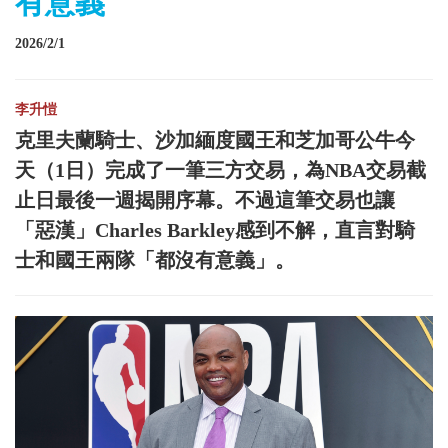
有意義
2026/2/1
李升愷
克里夫蘭騎士、沙加緬度國王和芝加哥公牛今
天（1日）完成了一筆三方交易，為NBA交易截
止日最後一週揭開序幕。不過這筆交易也讓
「惡漢」Charles Barkley感到不解，直言對騎
士和國王兩隊「都沒有意義」。