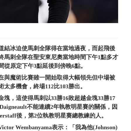
道結冰迫使馬刺全隊得在當地過夜，而起飛後
終馬刺全隊在聖安東尼奧當地時間下午1點多才
間從原定下午3點延後到傍晚6點。
在與魔術比賽雖一開始取得大幅領先但中場被
太多機會，終場112比103勝出。
金塊，這使得馬刺以33勝16敗超越金塊33勝17
aigneault不能連續2年執教明星賽的關係，因
Bickerstaff後，第2位執教明星賽總教練的人。
r Wembanyama表示：「我為他(Johnson)