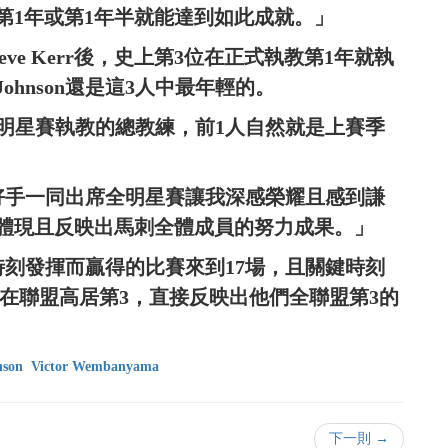
第1年或第1年半就能達到如此成就。」
與Steve Kerr後，史上第3位在正式執教第1年就執
hnson還是這3人中最年輕的。
位在明星賽執教的總教練，前1人自然就是上賽季
頂尖好手一同出席全明星賽讓我深感榮耀且感到謙
體現且反映出馬刺全體成員的努力成果。」
鍵時刻發揮而贏得的比賽來到17場，且關鍵時刻
都在聯盟高居第3，直接反映出他們全聯盟第3的
nson
Victor Wembanyama
下一則 →