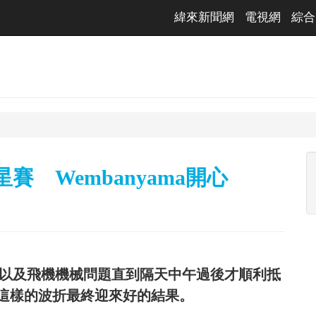
緯來新聞網
電視網
綜合
賽 Wembanyama開心
氣以及飛機機械問題直到隔天中午過後才順利抵
這樣的波折最終迎來好的結果。