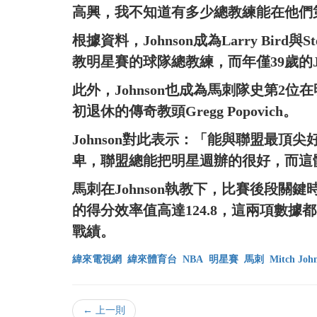
高興，我不知道有多少總教練能在他們
根據資料，Johnson成為Larry Bird
教明星賽的球隊總教練，而年僅39歲的Jo
此外，Johnson也成為馬刺隊史第2
初退休的傳奇教頭Gregg Popovich。
Johnson對此表示：「能與聯盟最
卑，聯盟總能把明星週辦的很好，而這
馬刺在Johnson執教下，比賽後段關
的得分效率值高達124.8，這兩項數據
戰績。
緯來電視網
緯來體育台
NBA
明星賽
馬刺
Mitch Joh
← 上一則