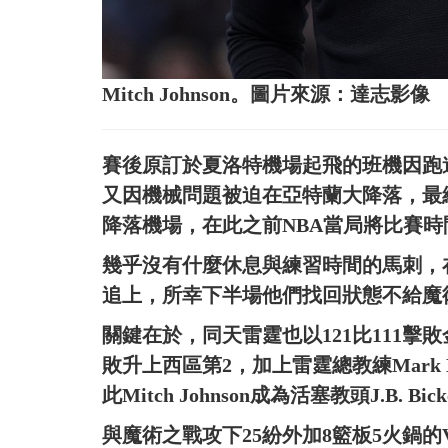
Mitch Johnson。圖片來源：達志影像
賽後原訂於夏洛特機場起飛的班機因跑
又因機械問題被迫在亞特蘭大降落，最
降落機場，在此之前NBA當局將比賽時
幾乎沒有什麼休息與練習時間的馬刺，
追上，所幸下半場他們找回狀態不給魔術
關鍵在於，同天雷霆也以121比111擊敗
敗升上西區第2，加上雷霆總教練Mark D
此Mitch Johnson成為活塞教頭J.B. 
與魔術之戰攻下25紛外加8籃板5火鍋的Victo