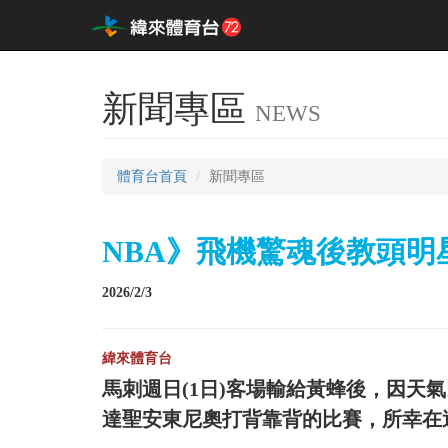
新聞專區
NEWS
體育台首頁
新聞專區
NBA》飛機驚魂後教頭明星
2026/2/3
緯來體育台
馬刺週日(1日)客場輸給黃蜂後，因天
達聖安東尼奧打背靠背的比賽，所幸在