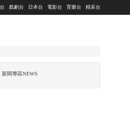
台
戲劇台
日本台
電影台
育樂台
精采台
新聞專區NEWS