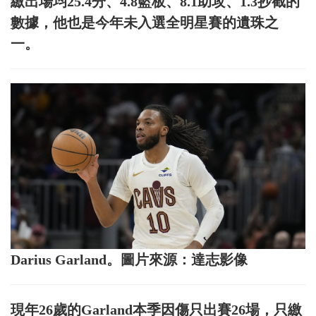
繳出場均25.4分、4.8籃板、8.1助攻、1.3抄截的
數據，他也是今年未入選全明星賽的遺珠之
一。
Darius Garland。圖片來源：達志影像
現年26歲的Garland本季因傷只出賽26場，只繳