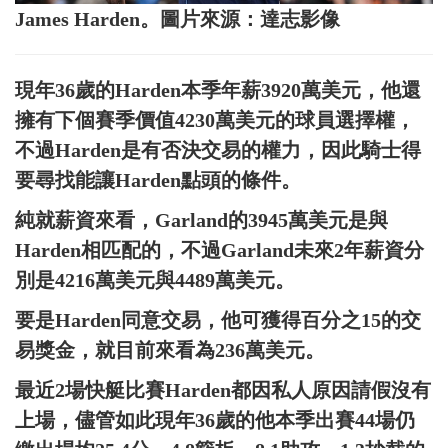
James Harden。圖片來源：達志影像
現年36歲的Harden本季年薪3920萬美元，他還
擁有下個賽季價值4230萬美元的球員選擇權，
不過Harden是有否決交易的權力，因此騎士得
要尋找能讓Harden點頭的條件。
純就薪資來看，Garland的3945萬美元是與
Harden相匹配的，不過Garland未來2年薪資分
別是4216萬美元與4489萬美元。
要是Harden同意交易，他可獲得百分之15的交
易獎金，就目前來看為236萬美元。
最近2場快艇比賽Harden都因私人原因請假沒有
上場，儘管如此現年36歲的他本季出賽44場仍