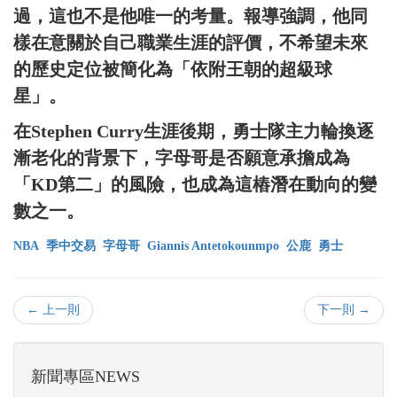
過，這也不是他唯一的考量。報導強調，他同
樣在意關於自己職業生涯的評價，不希望未來
的歷史定位被簡化為「依附王朝的超級球
星」。
在Stephen Curry生涯後期，勇士隊主力輪換逐
漸老化的背景下，字母哥是否願意承擔成為
「KD第二」的風險，也成為這樁潛在動向的變
數之一。
NBA
季中交易
字母哥
Giannis Antetokounmpo
公鹿
勇士
← 上一則
下一則 →
新聞專區NEWS