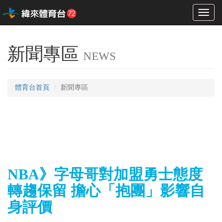
Toggl
naviga
新聞專區
NEWS
體育台首頁
新聞專區
NBA》字母哥對加盟勇士態度
轉趨保留 擔心「抱團」影響自
身評價