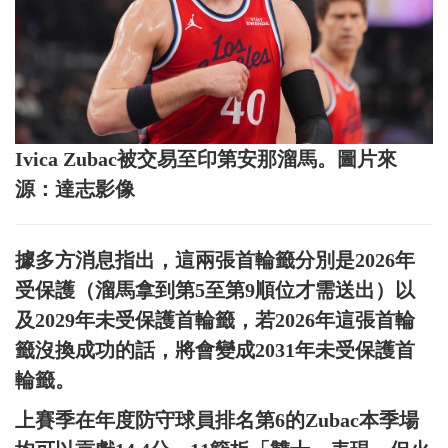
Ivica Zubac被交易至印第安那溜馬。圖片來
源：達志影像
據多方消息指出，這兩張首輪籤分別是2026年
受保護（溜馬拿到第5至第9順位才需送出）以
及2029年未受保護首輪籤，若2026年這張首輪
籤沒換成功的話，將會變成2031年未受保護首
輪籤。
上賽季在年度防守球員排名第6的Zubac本季場