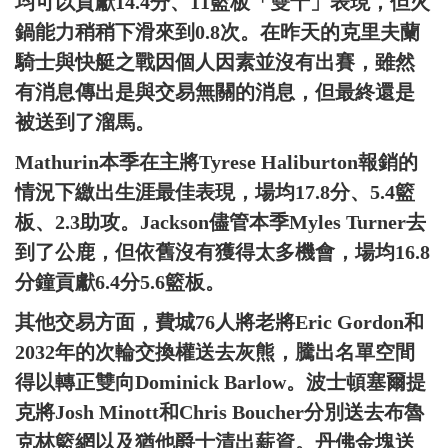
均可以貢獻14.4分、11籃板「雙十」表現，但火
鍋能力稍稍下滑來到0.8次。在昨天的克里夫蘭
騎士與快艇之戰因個人因素並沒有出賽，雖然
有消息傳出是與交易無關的消息，但最終還是
被送到了溜馬。
Mathurin本季在主將Tyrese Haliburton報銷的
情況下繳出生涯最佳表現，場均17.8分、5.4籃
板、2.3助攻。Jackson儘管本季Myles Turner去
到了公鹿，但依舊沒有獲得太多機會，場均16.8
分鐘貢獻6.4分5.6籃板。
其他交易方面，費城76人將老將Eric Gordon和
2032年的次輪交換權送去灰熊，騰出名單空間
得以轉正雙向Dominick Barlow。波士頓塞爾提
克將Josh Minott和Chris Boucher分別送去布魯
克林籃網以及猶他爵士清出薪資。丹佛金塊送