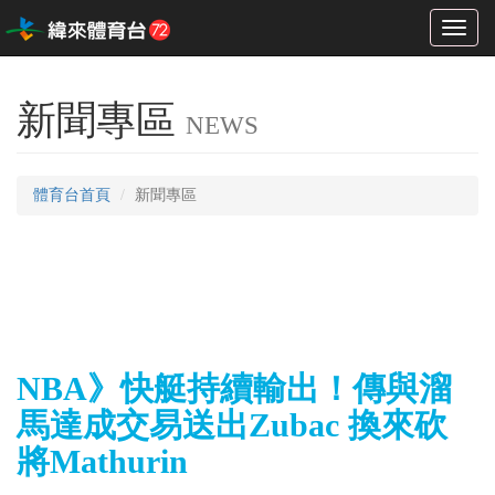
Toggl
naviga
新聞專區
NEWS
體育台首頁
新聞專區
NBA》快艇持續輸出！傳與溜
馬達成交易送出Zubac 換來砍
將Mathurin