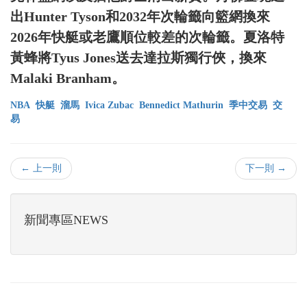
出Hunter Tyson和2032年次輪籤向籃網換來
2026年快艇或老鷹順位較差的次輪籤。夏洛特
黃蜂將Tyus Jones送去達拉斯獨行俠，換來
Malaki Branham。
NBA
快艇
溜馬
Ivica Zubac
Bennedict Mathurin
季中交易
交
易
← 上一則
下一則 →
新聞專區NEWS