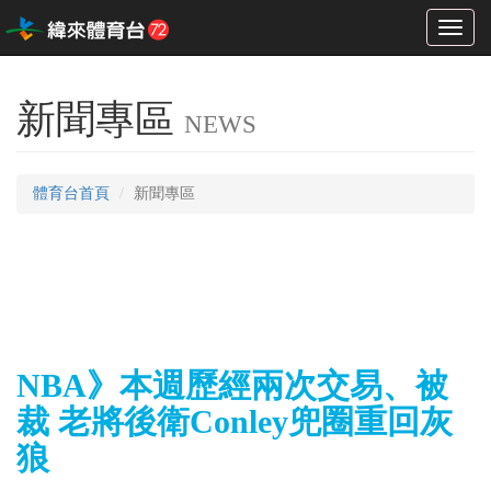
Toggl
naviga
新聞專區
NEWS
體育台首頁
新聞專區
NBA》本週歷經兩次交易、被
裁 老將後衛Conley兜圈重回灰
狼