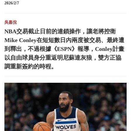
2026/2/7
吳嘉倪
NBA交易截止日前的連鎖操作，讓老將控衛
Mike Conley在短短數日內兩度被交易、最終遭
到釋出，不過根據《ESPN》報導，Conley計畫
以自由球員身分重返明尼蘇達灰狼，雙方正協
調重新簽約的時程。