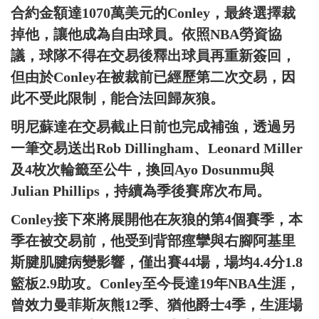
合約金額達1070萬美元的Conley，最終選擇裁
掉他，讓他成為自由球員。依照NBA勞資協
議，球隊不得在交易後釋出球員再重新簽回，
但由於Conley在被裁前已經歷第二次交易，因
此不受此限制，能合法回歸灰狼。
明尼蘇達在交易截止日前也完成補強，透過另
一筆交易送出Rob Dillingham、Leonard Miller
及4枚次輪籤至公牛，換回Ayo Dosunmu與
Julian Phillips，持續為季後賽席次布局。
Conley接下來將展開他在灰狼的第4個賽季，本
季在被交易前，他受到背部痙攣與右腳阿基里
斯腱肌腱病變影響，僅出賽44場，場均4.4分1.8
籃板2.9助攻。Conley至今長達19年NBA生涯，
曾效力曼菲斯灰熊12季、猶他爵士4季，生涯場