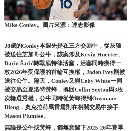
Mike Conley。圖片來源：達志影像
38歲的Conley本週先是在三方交易中，從灰狼
被送往芝加哥公牛，該案涉及Kevin Huerter、
Dario Šarić轉戰底特律活塞，活塞同時獲得一
枚2026年受保護的首輪互換權，Jaden Ivey則被
送往公牛。隔天，Conley又與Coby White一同
被交易至夏洛特黃蜂，換回Collin Sexton與3枚
次輪選秀權，公牛同時從黃蜂得到Ousmane
Dieng，奧克拉荷馬雷霆則在相關交易中接手
Mason Plumlee。
無論是公牛或黃蜂，都無意留下2025-26年賽季