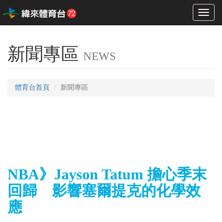
Toggl
naviga
新聞專區
NEWS
體育台首頁
新聞專區
NBA》Jayson Tatum 擔心季末
回歸 影響塞爾提克的化學效
應