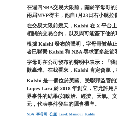
在週四NBA交易大限前，關於字母哥
兩屆MVP得主，他自1月23日右小腿
在交易大限前幾天，Kalshi 在 X
相關的交易合約，以及與可能簽下他的
根據 Kalshi 發布的聲明，字母哥被
者已聯繫 Kalshi 和 NBA 尋求更多細
字母哥在公司發布的聲明中表示：「我喜歡
歡贏球。在我看來，Kalshi 肯定會
Kalshi 是一個位於美國、受聯邦監管的預測市
Lopes Lara 於 2018 年創立，它允許
界事件的結果(如政治、經濟、天氣、文化
元，代表事件發生的隱含機率。
NBA
字母哥
公鹿
Tarek Mansour
Kalshi