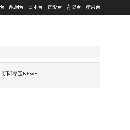
台
戲劇台
日本台
電影台
育樂台
精采台
新聞專區NEWS