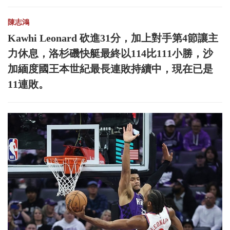
陳志鴻
Kawhi Leonard 砍進31分，加上對手第4節讓主
力休息，洛杉磯快艇最終以114比111小勝，沙
加緬度國王本世紀最長連敗持續中，現在已是
11連敗。