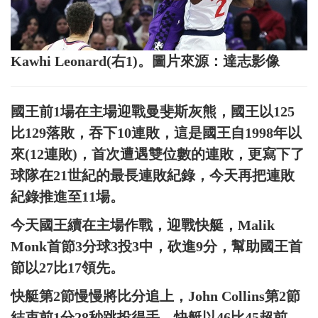
Kawhi Leonard(右1)。圖片來源：達志影像
國王前1場在主場迎戰曼斐斯灰熊，國王以125
比129落敗，吞下10連敗，這是國王自1998年以
來(12連敗)，首次遭遇雙位數的連敗，更寫下了
球隊在21世紀的最長連敗紀錄，今天再把連敗
紀錄推進至11場。
今天國王續在主場作戰，迎戰快艇，Malik
Monk首節3分球3投3中，砍進9分，幫助國王首
節以27比17領先。
快艇第2節慢慢將比分追上，John Collins第2節
結束前1分28秒跳投得手，快艇以46比45超前，