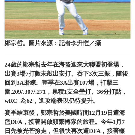
鄭宗哲。圖片來源：記者李升愷／攝
24歲的鄭宗哲去年在海盜迎來大聯盟初登場，
出賽3場7打數未敲出安打、吞下3次三振，隨後
回到3A磨練。整季在3A出賽107場，打擊三
圍.209/.307/.271，累積1支全壘打、36分打點，
wRC+為62，進攻端表現仍待提升。
賽季結束後，鄭宗哲於美國時間12月19日遭海
盜DFA，接著開啟頻繁轉隊的旅程。今年1月7
日先被光芒撿走，但很快再次遭DFA，接著輾