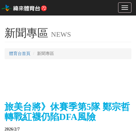
Toggl
naviga
新聞專區
NEWS
體育台首頁
新聞專區
旅美台將》休賽季第5隊 鄭宗哲
轉戰紅襪仍陷DFA風險
2026/2/7