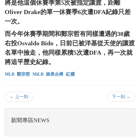
將是他這個休賽季第5次被指定讓渡，距離
Oliver Drake的單一休賽季6次遭DFA紀錄只差
一次。
而今年休賽季期間和鄭宗哲有同樣遭遇的30歲
右投Osvaldo Bido，日前已被洋基從天使的讓渡
名單中撿走，他同樣累積5次遭DFA，再一次就
將追平歷史紀錄。
MLB
鄭宗哲
MiLB
旅美台將
紅襪
← 上一則
下一則 →
新聞專區NEWS