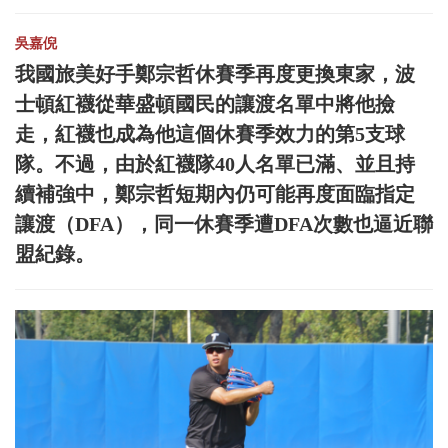
吳嘉倪
我國旅美好手鄭宗哲休賽季再度更換東家，波
士頓紅襪從華盛頓國民的讓渡名單中將他撿
走，紅襪也成為他這個休賽季效力的第5支球
隊。不過，由於紅襪隊40人名單已滿、並且持
續補強中，鄭宗哲短期內仍可能再度面臨指定
讓渡（DFA），同一休賽季遭DFA次數也逼近聯
盟紀錄。