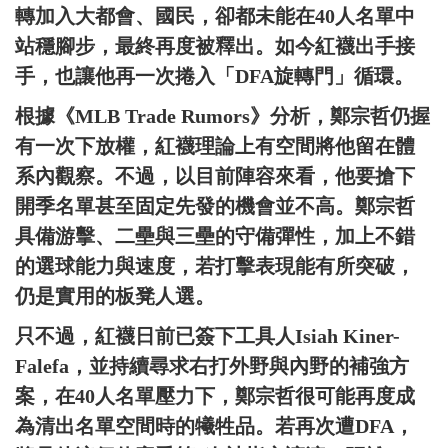
轉加入大都會、國民，卻都未能在40人名單中
站穩腳步，最終再度被釋出。如今紅襪出手接
手，也讓他再一次捲入「DFA旋轉門」循環。
根據《MLB Trade Rumors》分析，鄭宗哲仍握
有一次下放權，紅襪理論上有空間將他留在體
系內觀察。不過，以目前陣容來看，他要搶下
開季名單甚至固定先發的機會並不高。鄭宗哲
具備游擊、二壘與三壘的守備彈性，加上不錯
的選球能力與速度，若打擊表現能有所突破，
仍是實用的板凳人選。
只不過，紅襪日前已簽下工具人Isiah Kiner-
Falefa，並持續尋求右打外野與內野的補強方
案，在40人名單壓力下，鄭宗哲很可能再度成
為清出名單空間時的犧牲品。若再次遭DFA，