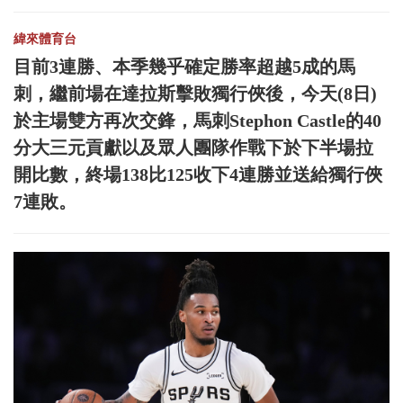
緯來體育台
目前3連勝、本季幾乎確定勝率超越5成的馬
刺，繼前場在達拉斯擊敗獨行俠後，今天(8日)
於主場雙方再次交鋒，馬刺Stephon Castle的40
分大三元貢獻以及眾人團隊作戰下於下半場拉
開比數，終場138比125收下4連勝並送給獨行俠
7連敗。