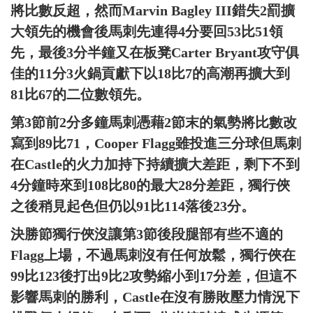
將比數反超，然而Marvin Bagley III錯失2罰擴
大領先的機會後馬刺先連得4分要回53比51領
先，最後3分半鐘又在板凳Carter Bryant攻守俱
佳的11分3火鍋貢獻下以18比7的高潮再擴大到
81比67的二位數領先。
第3節前2分多鐘馬刺憑藉2節末的氣勢將比數改
寫到89比71，Cooper Flagg雖投進三分球但馬刺
在Castle的火力加持下持續擴大差距，剩下不到
4分鐘時來到108比80的最大28分差距，獨行俠
之後稍見起色但仍以91比114落後23分。
決勝節獨行俠沒讓第3節後段腿部有些不適的
Flagg上場，不過馬刺沒有任何放鬆，獨行俠在
99比123後打出9比2攻勢縮小到17分差，但這不
影響馬刺的勝利，Castle在沒有勝敗壓力情況下