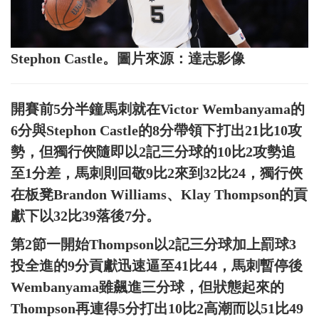
Stephon Castle。圖片來源：達志影像
開賽前5分半鐘馬刺就在Victor Wembanyama的
6分與Stephon Castle的8分帶領下打出21比10攻
勢，但獨行俠隨即以2記三分球的10比2攻勢追
至1分差，馬刺則回敬9比2來到32比24，獨行俠
在板凳Brandon Williams、Klay Thompson的貢
獻下以32比39落後7分。
第2節一開始Thompson以2記三分球加上罰球3
投全進的9分貢獻迅速逼至41比44，馬刺暫停後
Wembanyama雖飆進三分球，但狀態起來的
Thompson再連得5分打出10比2高潮而以51比49