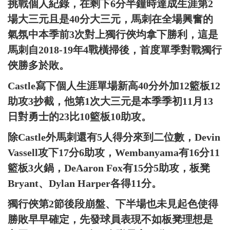
挑戰個人紀錄，在剩下6分半鐘時達成生涯第2
場大三元且是40分大三元，馬刺在全場興奮的
氣氛中本季前3次對上獨行俠均拿下勝利，這是
馬刺自2018-19年4戰橫掃後，首度單季對戰獨行
俠勝多於敗。
Castle寫下個人生涯單場新高40分外加12籃板12
助攻3抄截，他第1次大三元是本季季初11月13
日對勇士的23比10籃板10助攻。
除Castle外馬刺還有5人得分來到二位數，Devin
Vassell攻下17分6助攻，Wembanyama有16分11
籃板3火鍋，DeAaron Fox有15分5助攻，板凳
Bryant、Dylan Harper各得11分。
獨行俠第2節後段崩盤、下半場也未見起色使得
勝敗早早確定，先發球員表現不如板凳理想是