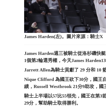
James Harden(左)。圖片來源：騎士X
James Harden週三被騎士從洛杉磯快艇
1個第2輪選秀權，今天James Harde
Jarrett Allen為騎士貢獻了 29 分
Nique Clifford 為國王砍下30
績，Russell Westbrook 21分9
騎士上半場以57比55領先，國王在第3節以96
29分，幫助騎士取得勝利。