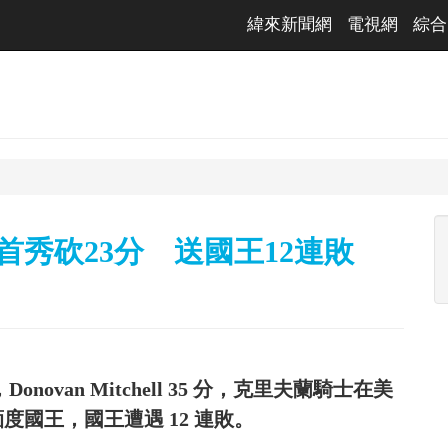
緯來新聞網
電視網
綜合
n騎士首秀砍23分 送國王12連敗
Donovan Mitchell 35 分，克里夫蘭騎士在美
緬度國王，國王遭遇 12 連敗。