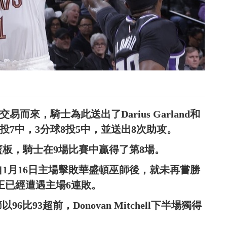
交易而來，騎士為此送出了Darius Garland和
n13投7中，3分球8投5中，並送出8次助攻。
和 10 籃板，騎士在9場比賽中贏得了第8場。
分，國王自1月16日主場擊敗華盛頓巫師後，就未再嘗勝
助攻，國王已經遭遇主場6連敗。
比93超前，Donovan Mitchell下半場獨得