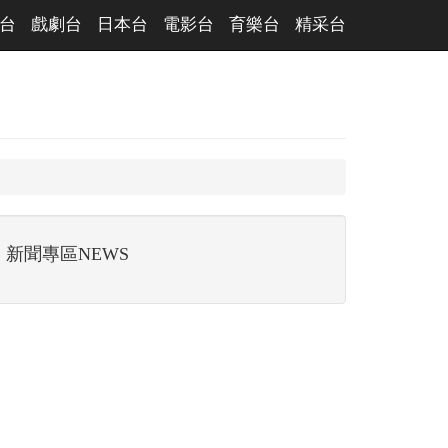
台
戲劇台
日本台
電影台
育樂台
精采台
新聞專區NEWS