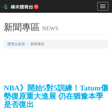
Toggl
naviga
新聞專區
NEWS
體育台首頁
新聞專區
NBA》開始5對5訓練！Tatum傷
勢復原重大進展 仍在猶豫本季
是否復出