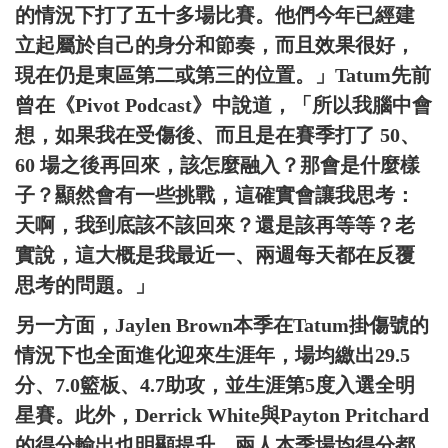
的情況下打了五十多場比賽。他們今年已經建
立起屬於自己的身分和節奏，而且效果很好，
現在仍是東區第二或第三的位置。」Tatum先前
曾在《Pivot Podcast》中說道，「所以我腦中會
想，如果我在受傷後、而且是在賽季打了 50、
60 場之後再回來，該怎麼融入？那會是什麼樣
子？顯然會有一些挑戰，這確實會讓我思考：
天啊，我到底該不該回來？還是該再等等？老
實說，這大概是我最近一、兩週每天都在反覆
思考的問題。」
另一方面，Jaylen Brown本季在Tatum掛傷號的
情況下也全面進化迎來生涯年，場均繳出29.5
分、7.0籃板、4.7助攻，並生涯第5度入選全明
星賽。此外，Derrick White與Payton Pritchard
的得分輸出也明顯提升，兩人本季場均得分都