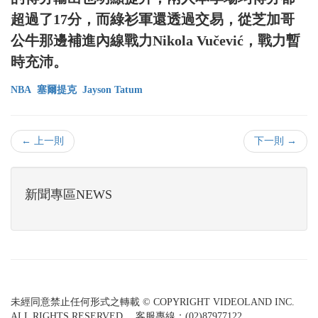
超過了17分，而綠衫軍還透過交易，從芝加哥
公牛那邊補進內線戰力Nikola Vučević，戰力暫
時充沛。
NBA
塞爾提克
Jayson Tatum
← 上一則
下一則 →
新聞專區NEWS
未經同意禁止任何形式之轉載 © COPYRIGHT VIDEOLAND INC.
ALL RIGHTS RESERVED. 客服專線：(02)87977122