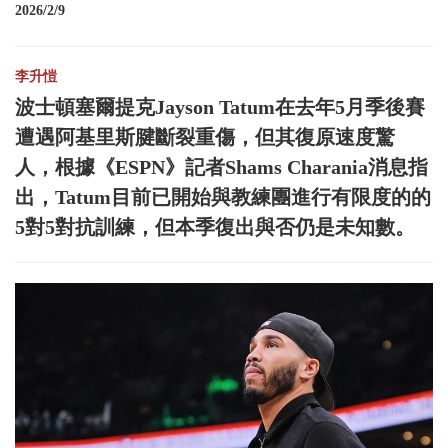
2026/2/9
李升愷
波士頓塞爾提克Jayson Tatum在去年5月季後賽
遭遇阿基里斯腱斷裂重傷，但其復原速度驚
人，根據《ESPN》記者Shams Charania消息指
出，Tatum目前已開始與教練團進行有限度的的
5對5對抗訓練，但本季復出與否仍是未知數。