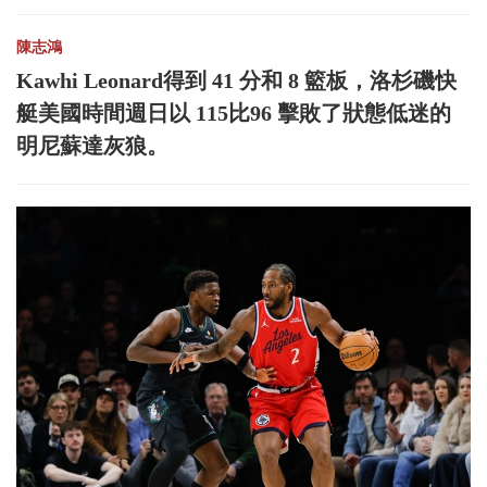
陳志鴻
Kawhi Leonard得到 41 分和 8 籃板，洛杉磯快
艇美國時間週日以 115比96 擊敗了狀態低迷的
明尼蘇達灰狼。