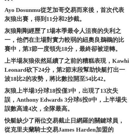
Ayo Dosunmu從芝加哥交易而來後，首次代表
灰狼出賽，得到11分和2抄截。
灰狼剛剛經歷了1場本季最令人沮喪的失利之
一，他們在主場對實力較弱的紐奧良鵜鶘的比
賽中，第3節一度領先18分，最終卻被逆轉。
上半場灰狼依然延續了之前的糟糕表現，Kawhi
Leonard砍下24分，第2節末段幫助快艇打出一
波18比2的攻勢，將比數拉開至54比42。
灰狼上半場3分球18投僅3中，出現了13次失
誤，Anthony Edwards 3分球6投0中，上半場失
誤數高達4次，全隊最高。
快艇缺少了兩位交易截止日網羅的關鍵球員，
從克里夫蘭騎士交易James Harden加盟的