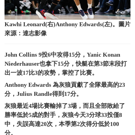
Kawhi Leonard(右)Anthony Edwards(左)。圖片
來源：達志影像
John Collins 9投6中攻得15分，Yanic Konan
Niederhauser也拿下15分，快艇在第3節末段打
出一波17比3的攻勢，掌控了比賽。
Anthony Edwards 為灰狼貢獻了全隊最高的23
分，Julius Randle得到17分。
灰狼最近4場比賽輸掉了3場，而且全部敗給了
勝率低於5成的對手，灰狼今天3分球33投僅8
中，失誤高達20次，本季第2次得分低於100
分。