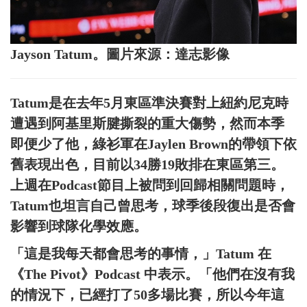
Jayson Tatum。圖片來源：達志影像
Tatum是在去年5月東區準決賽對上紐約尼克時
遭遇到阿基里斯腱撕裂的重大傷勢，然而本季
即便少了他，綠衫軍在Jaylen Brown的帶領下依
舊表現出色，目前以34勝19敗排在東區第三。
上週在Podcast節目上被問到回歸相關問題時，
Tatum也坦言自己曾思考，球季後段復出是否會
影響到球隊化學效應。
「這是我每天都會思考的事情，」Tatum 在
《The Pivot》Podcast 中表示。「他們在沒有我
的情況下，已經打了50多場比賽，所以今年這