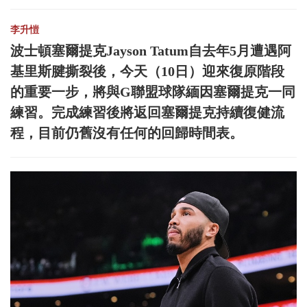
李升愷
波士頓塞爾提克Jayson Tatum自去年5月遭遇阿
基里斯腱撕裂後，今天（10日）迎來復原階段
的重要一步，將與G聯盟球隊緬因塞爾提克一同
練習。完成練習後將返回塞爾提克持續復健流
程，目前仍舊沒有任何的回歸時間表。