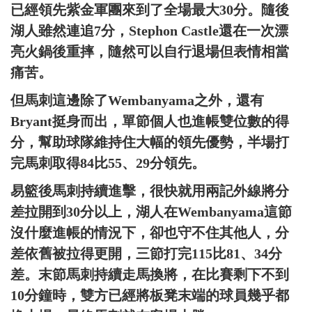
已經領先紫金軍團來到了全場最大30分。隨後
湖人雖然連追7分，Stephon Castle還在一次漂
亮火鍋後重摔，隨然可以自行退場但表情相當
痛苦。
但馬刺這邊除了Wembanyama之外，還有
Bryant挺身而出，單節個人也進帳雙位數的得
分，幫助球隊維持住大幅的領先優勢，半場打
完馬刺取得84比55、29分領先。
易籃後馬刺持續進擊，很快就用兩記外線將分
差拉開到30分以上，湖人在Wembanyama這節
沒什麼進帳的情況下，卻也守不住其他人，分
差依舊被拉得更開，三節打完115比81、34分
差。末節馬刺持續走馬換將，在比賽剩下不到
10分鐘時，雙方已經將板凳末端的球員幾乎都