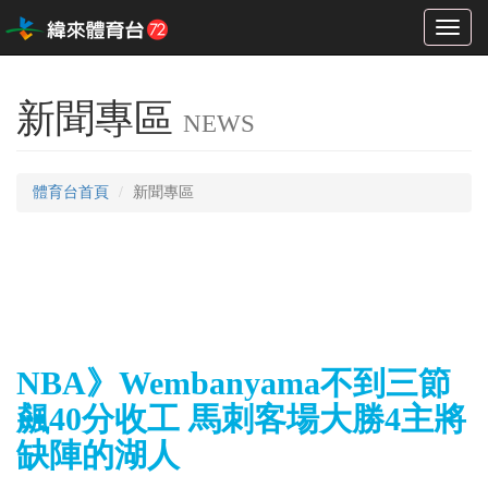
Toggl
naviga
新聞專區
NEWS
體育台首頁
新聞專區
NBA》Wembanyama不到三節
飆40分收工 馬刺客場大勝4主將
缺陣的湖人