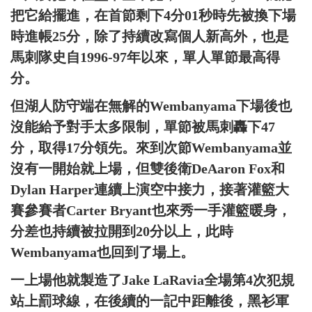
把它給擺進，在首節剩下4分01秒時先被換下場
時進帳25分，除了持續改寫個人新高外，也是
馬刺隊史自1996-97年以來，單人單節最高得
分。
但湖人防守端在無解的Wembanyama下場後也
沒能給予對手太多限制，單節被馬刺轟下47
分，取得17分領先。來到次節Wembanyama並
沒有一開始就上場，但雙後衛DeAaron Fox和
Dylan Harper連續上演空中接力，接著灌籃大
賽參賽者Carter Bryant也來秀一手灌籃暖身，
分差也持續被拉開到20分以上，此時
Wembanyama也回到了場上。
一上場他就製造了Jake LaRavia全場第4次犯規
站上罰球線，在後續的一記中距離後，黑衫軍