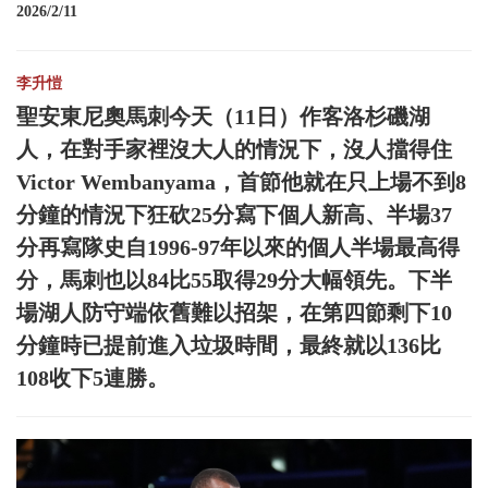
2026/2/11
李升愷
聖安東尼奧馬刺今天（11日）作客洛杉磯湖
人，在對手家裡沒大人的情況下，沒人擋得住
Victor Wembanyama，首節他就在只上場不到8
分鐘的情況下狂砍25分寫下個人新高、半場37
分再寫隊史自1996-97年以來的個人半場最高得
分，馬刺也以84比55取得29分大幅領先。下半
場湖人防守端依舊難以招架，在第四節剩下10
分鐘時已提前進入垃圾時間，最終就以136比
108收下5連勝。