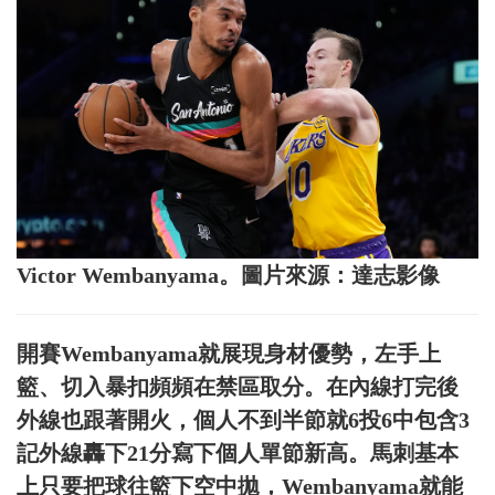
Victor Wembanyama。圖片來源：達志影像
開賽Wembanyama就展現身材優勢，左手上
籃、切入暴扣頻頻在禁區取分。在內線打完後
外線也跟著開火，個人不到半節就6投6中包含3
記外線轟下21分寫下個人單節新高。馬刺基本
上只要把球往籃下空中拋，Wembanyama就能