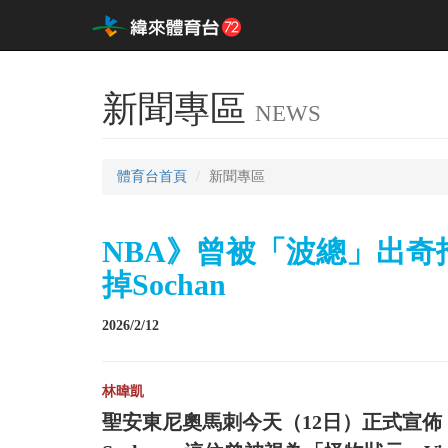
新聞專區
NEWS
體育台首頁
新聞專區
NBA》曾被「波總」出
掉Sochan
2026/2/12
林暐凱
聖安東尼奧馬刺今天（12日）正式宣佈，