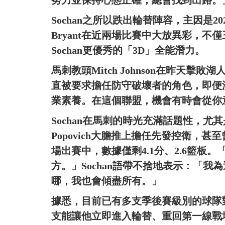
努力並保持心態正確，總會找到出路。
Sochan之所以跌出輪替陣容，主因是2025
Bryant在近兩場比賽中大放異彩，不
Sochan更優秀的「3D」全能潛力。
馬刺教頭Mitch Johnson在昨天擊
直被要求擔任防守破壞者的角色，即便
業素養。在這個聯盟，機會有時會從你
Sochan在馬刺的時光充滿話題性，尤其是
Popovich大膽推上擔任先發控衛，甚至
場出賽中，數據僅剩4.1分、2.6籃板
方。」Sochan語帶不捨地表示：「
哪，我也會傾盡所有。」
據悉，目前已有多支季後賽級別的球隊對
支能讓他立即進入輪替、重回第一線戰