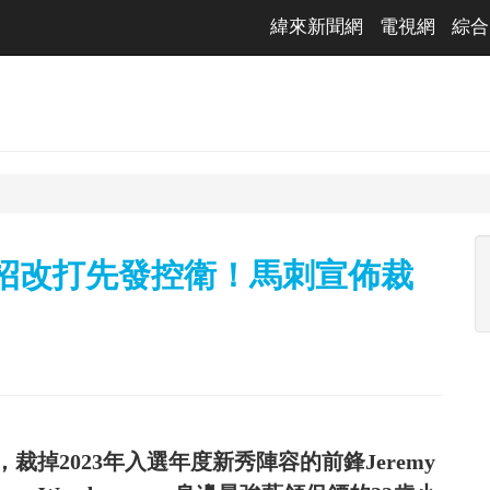
緯來新聞網
電視網
綜合
奇招改打先發控衛！馬刺宣佈裁
裁掉2023年入選年度新秀陣容的前鋒Jeremy