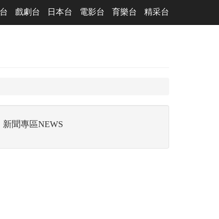
台
戲劇台
日本台
電影台
育樂台
精采台
新聞專區NEWS