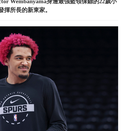
tor Wembanyama身邊最強藍領保鏢的22歲小
發揮所長的新東家。