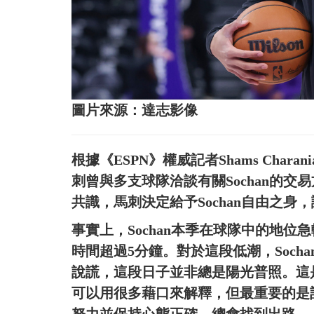
圖片來源：達志影像
根據《ESPN》權威記者Shams Cha
刺曾與多支球隊洽談有關Sochan的
共識，馬刺決定給予Sochan自由之
事實上，Sochan本季在球隊中的地位
時間超過5分鐘。對於這段低潮，Soc
說謊，這段日子並非總是陽光普照。這
可以用很多藉口來解釋，但最重要的是