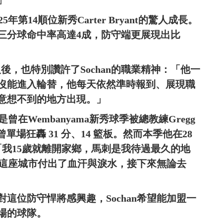
」
年第14順位新秀Carter Bryant的驚人成長。
僅三分球命中率高達4成，防守端更展現出比
敗湖人後，也特別讚許了Sochan的職業精神：「他一
沒能進入輪替，他每天依然準時報到、展現職
意想不到的地方出現。」
曾在Wembanyama新秀球季被總教練Gregg
曾單場狂轟 31 分、14 籃板。然而本季他在28
。「我15歲就離開家鄉，馬刺是我待過最久的地
我為這座城市付出了血汗與淚水，接下來無論去
這位防守悍將感興趣，Sochan希望能加盟一
場的球隊。