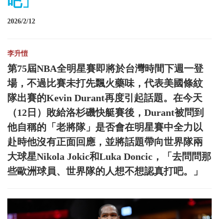
吧」
2026/2/12
李升愷
第75屆NBA全明星賽即將於台灣時間下週一登
場，不過比賽未打先飄火藥味，代表美國條紋
隊出賽的Kevin Durant再度引起話題。在今天
（12日）敗給洛杉磯快艇賽後，Durant被問到
他自稱的「老將隊」是否會在明星賽中全力以
赴時他沒有正面回應，並將話題帶向世界隊兩
大球星Nikola Jokic和Luka Doncic，「去問問那
些歐洲球員、世界隊的人想不想認真打吧。」