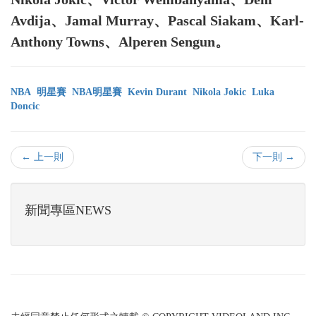
Avdija、Jamal Murray、Pascal Siakam、Karl-
Anthony Towns、Alperen Sengun。
NBA
明星賽
NBA明星賽
Kevin Durant
Nikola Jokic
Luka
Doncic
← 上一則
下一則 →
新聞專區NEWS