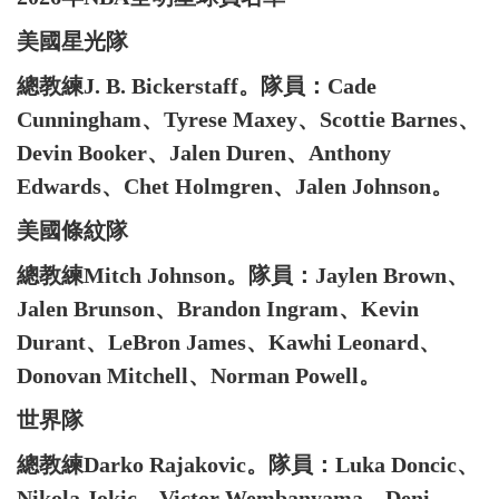
美國星光隊
總教練J. B. Bickerstaff。隊員：Cade
Cunningham、Tyrese Maxey、Scottie Barnes、
Devin Booker、Jalen Duren、Anthony
Edwards、Chet Holmgren、Jalen Johnson。
美國條紋隊
總教練Mitch Johnson。隊員：Jaylen Brown、
Jalen Brunson、Brandon Ingram、Kevin
Durant、LeBron James、Kawhi Leonard、
Donovan Mitchell、Norman Powell。
世界隊
總教練Darko Rajakovic。隊員：Luka Doncic、
Nikola Jokic、Victor Wembanyama、Deni