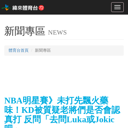
Toggl
naviga
新聞專區
NEWS
體育台首頁
新聞專區
NBA明星賽》未打先飄火藥
味！KD被質疑老將們是否會認
真打 反問「去問Luka或Jokic