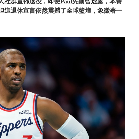
社群宣佈退役，即便Paul先前曾透露，本賽
，但這退休宣言依然震撼了全球籃壇，象徵著一