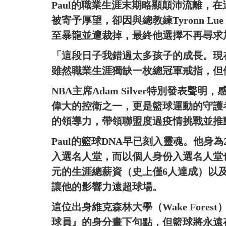
Paul的職業生涯末期略顯顛沛流離，
被寄予厚望，卻因與總教練Tyronn L
至暴龍並遭裁掉，最終他選擇不再尋求
「這段日子我錯過太多孩子的成長。現在
雖然職業生涯獨缺一枚總冠軍戒指，但
NBA主席Adam Silver特別發表聲明
偉大的控衛之一，更是籃球運動的守護
的領導力，帶領聯盟度過疫情挑戰並推
Paul的籃球DNA早已刻入靈魂。他身為
入選名人堂，而以個人身份入選名人堂
元的生涯總薪資（史上僅6人達成）以及
讓他的影響力遠超球場。
這位出身維克森林大學（Wake Fore
球員』的身分畫下句點，但籃球將永遠