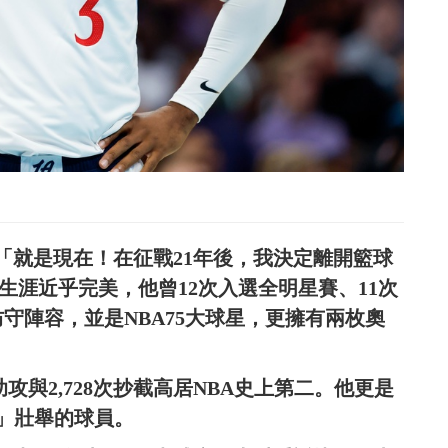
：「就是現在！在征戰21年後，我決定離開籃球
職業生涯近乎完美，他曾12次入選全明星賽、11次
守陣容，並是NBA75大球星，更擁有兩枚奧
次助攻與2,728次抄截高居NBA史上第二。他更是
助攻」壯舉的球員。