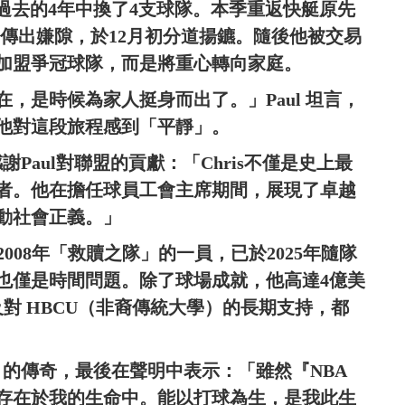
在過去的4年中換了4支球隊。本季重返快艇原先
ue 傳出嫌隙，於12月初分道揚鑣。隨後他被交易
加盟爭冠球隊，而是將重心轉向家庭。
，是時候為家人挺身而出了。」Paul 坦言，
他對這段旅程感到「平靜」。
，感謝Paul對聯盟的貢獻：「Chris不僅是史上最
者。他在擔任球員工會主席期間，展現了卓越
動社會正義。」
2008年「救贖之隊」的一員，已於2025年隨隊
也僅是時間問題。除了球場成就，他高達4億美
對 HBCU（非裔傳統大學）的長期支持，都
st）的傳奇，最後在聲明中表示：「雖然『NBA
存在於我的生命中。能以打球為生，是我此生