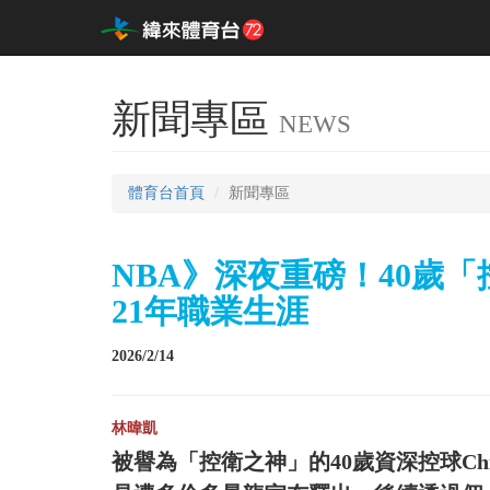
新聞專區
NEWS
體育台首頁
新聞專區
NBA》深夜重磅！40歲「
21年職業生涯
2026/2/14
林暐凱
被譽為「控衛之神」的40歲資深控球Chr