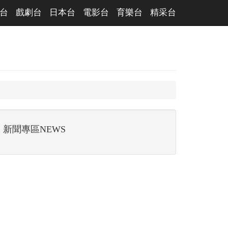
台
戲劇台
日本台
電影台
育樂台
精采台
新聞專區NEWS