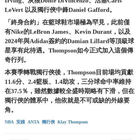
Irving、灰狼Donte DiVincenzo、活塞Caris
LeVert 以及獨行俠中鋒Daniel Gafford。
「終身合約」在籃球鞋市場極為罕見，此前僅
有Nike的LeBron James、Kevin Durant，以及
2024年與Adidas簽約的Damian Lillard等頂級球
星享有此待遇。Thompson如今正式加入這個傳
奇行列。
本賽季轉戰獨行俠後，Thompson目前場均貢獻
11.6分、2.4籃板、1.4助攻，三分球命中率維持
在37.5％，雖然數據較全盛時期略有下滑，但在
獨行俠的體系中，他依就是不可或缺的外線要
角。
NBA
安踏
ANTA
獨行俠
Klay Thompson