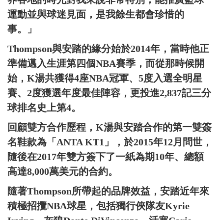
運動並與球迷見面，是我餘生都會珍惜的
事。」
Thompson與安踏的緣分始於2014年，當時他正
準備邁入生涯第四個NBA賽季，而從那時候開
始，K湯共獲得4座NBA冠軍、5度入選全明星
賽、2度獲選年度最佳陣容，更投進2,837記三分
球排名史上第4。
回顧雙方合作歷程，K湯與安踏合作的第一雙簽
名鞋款為「ANTA KT1」，於2015年12月問世，
隨後在2017年雙方簽下了一紙為期10年、總額
高達8,000萬美元的合約。
隨著Thompson所帶起的品牌效益，安踏近年來
積極招攬NBA球星，包括獨行俠隊友Kyrie