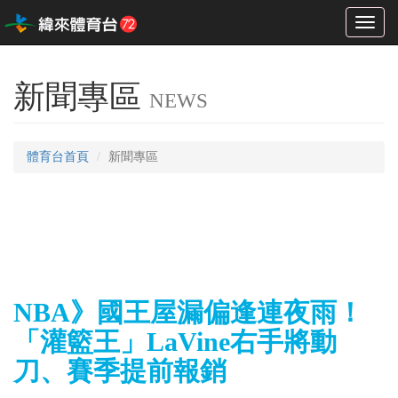
Toggl
naviga
新聞專區
NEWS
體育台首頁
新聞專區
NBA》國王屋漏偏逢連夜雨！
「灌籃王」LaVine右手將動
刀、賽季提前報銷