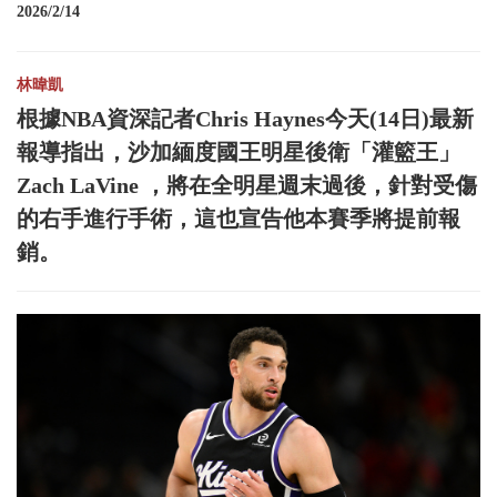
2026/2/14
林暐凱
根據NBA資深記者Chris Haynes今天(14日)最新
報導指出，沙加緬度國王明星後衛「灌籃王」
Zach LaVine ，將在全明星週末過後，針對受傷
的右手進行手術，這也宣告他本賽季將提前報
銷。