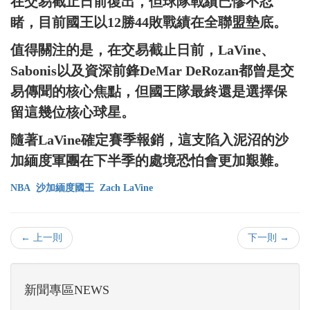
在交易截止日前復出，但球隊戰績已慘不忍
睹，目前國王以12勝44敗戰績在全聯盟墊底。
值得關注的是，在交易截止日前，LaVine、
Sabonis以及資深前鋒DeMar DeRozan都曾是交
易傳聞的核心焦點，但國王隊最終還是選擇保
留這幾位核心球星。
隨著LaVine確定賽季報銷，這支陷入泥沼的沙
加緬度軍團在下半季的處境恐怕會更加艱難。
NBA
沙加緬度國王
Zach LaVine
← 上一則
下一則 →
新聞專區NEWS