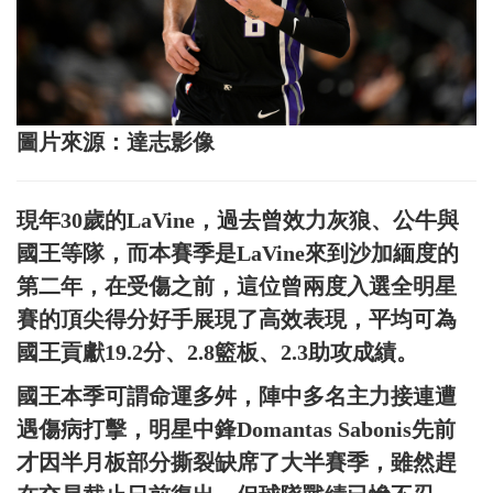
圖片來源：達志影像
現年30歲的LaVine，過去曾效力灰狼、公牛與
國王等隊，而本賽季是LaVine來到沙加緬度的
第二年，在受傷之前，這位曾兩度入選全明星
賽的頂尖得分好手展現了高效表現，平均可為
國王貢獻19.2分、2.8籃板、2.3助攻成績。
國王本季可謂命運多舛，陣中多名主力接連遭
遇傷病打擊，明星中鋒Domantas Sabonis先前
才因半月板部分撕裂缺席了大半賽季，雖然趕