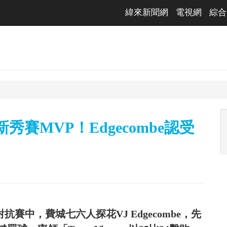
緯來新聞網
電視網
綜合
賽MVP！Edgecombe認受
對抗賽中，費城七六人探花VJ Edgecombe，先