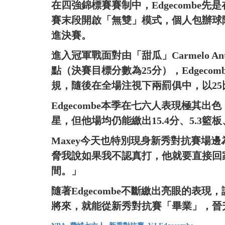
在四強錦標賽賽制中，Edgecombe先是
賽末段開啟「無雙」模式，個人包辦球隊
進決賽。
進入冠軍戰面對由「甜瓜」Carmelo An
點（決賽目標分數為25分），Edgec
規，隨後在全場注視下兩罰俱中，以25
Edgecombe本季在七六人表現極其出色，雖然
星，但他場均仍能繳出15.4分、5.3籃
Maxey今天也特別現身新秀對抗賽場邊為小
脅我說如果我不認真打，他就要直接回
間。」
隨著Edgecombe不斷繳出亮眼的表
將來，就能從新秀對抗賽「畢業」，晉