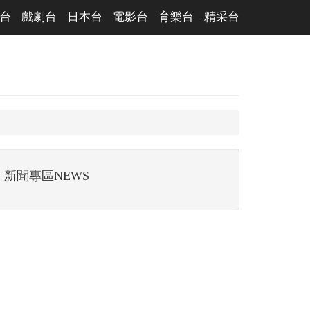
台
戲劇台
日本台
電影台
育樂台
精采台
新聞專區NEWS