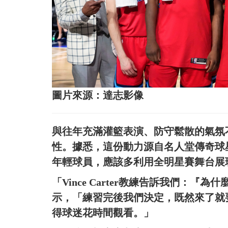
圖片來源：達志影像
與往年充滿灌籃表演、防守鬆散的氣氛不同
性。據悉，這份動力源自名人堂傳奇球
年輕球員，應該多利用全明星賽舞台展
「Vince Carter教練告訴我們：『為
示，「練習完後我們決定，既然來了就
得球迷花時間觀看。」