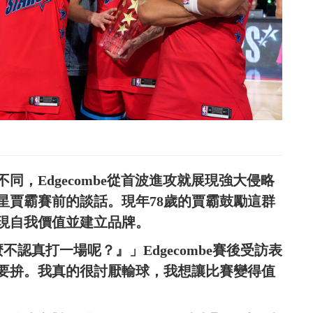
，Edgecombe從首波進攻就展現強大侵略
星賈霸賽前的談話。現年78歲的賈霸鼓勵這群
現自我價值並建立品牌。
什麼不認真打一場呢？』」Edgecombe賽後受訪表
要拚。我真的很討厭輸球，我想讓比賽變得值