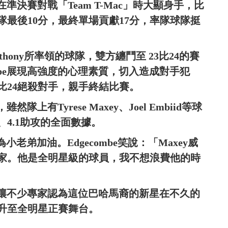
在準決賽對戰「Team T-Mac」時大顯身手，比
最後10分，最終單場貢獻17分，率隊球隊挺
thony所率領的球隊，雙方纏鬥至 23比24的賽
ombe展現高強度的心理素質，切入造成對手犯
比24絕殺對手，親手終結比賽。
隊上有Tyrese Maxey、Joel Embiid等球
板、4.1助攻的全面數據。
老弟加油。Edgecombe笑說：「Maxey威
家。他是全明星級的球員，我不想浪費他的時
現，讓不少專家認為這位巴哈馬裔的新星在不久的
升至全明星正賽舞台。