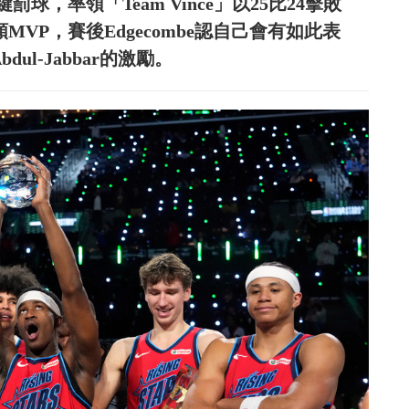
，率領「Team Vince」以25比24擊敗
更獲頒MVP，賽後Edgecombe認自己會有如此表
ul-Jabbar的激勵。