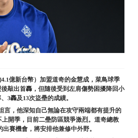
約4.1億新台幣）加盟道奇的金慧成，菜鳥球季
盟後敲出首轟，但隨後受到左肩傷勢困擾降回小
率、3轟及13次盜壘的成績。
坦言，他深知自己無論在攻守兩端都有提升的
恐趕不上開季，目前二壘防區競爭激烈。道奇總教
金慧成的出賽機會，將安排他兼修中外野。