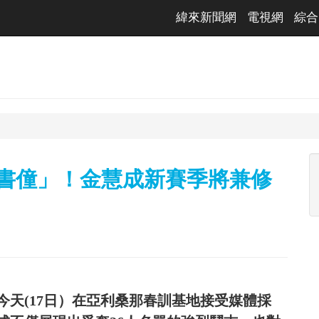
緯來新聞網
電視網
綜合
「書僮」！金慧成新賽季將兼修
天(17日）在亞利桑那春訓基地接受媒體採