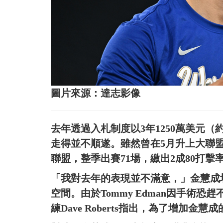
圖片來源：達志影像
去年透過入札制度以3年1250萬美元（
走得並不順遂。雖然曾在5月升上大聯
聯盟，整季出賽71場，繳出2成80打擊
「我對去年的表現並不滿意，」金慧成
空間。由於Tommy Edman因手術
練Dave Roberts指出，為了增加