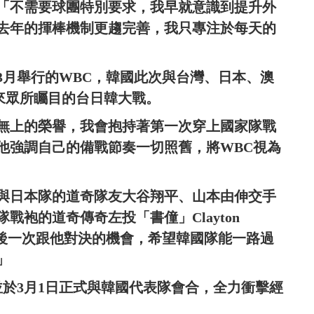
「不需要球團特別要求，我早就意識到提升外
去年的揮棒機制更趨完善，我只專注於每天的
3月舉行的WBC，韓國此次與台灣、日本、澳
來眾所矚目的台日韓大戰。
無上的榮譽，我會抱持著第一次穿上國家隊戰
他強調自己的備戰節奏一切照舊，將WBC視為
與日本隊的道奇隊友大谷翔平、山本由伸交手
袍的道奇傳奇左投「書僮」Clayton
是最後一次跟他對決的機會，希望韓國隊能一路過
」
並於3月1日正式與韓國代表隊會合，全力衝擊經