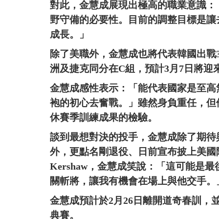
對此，金慧成展現出極高的職業意識：
野守備的必要性。目前的調整目標是讓
成長。」
除了美職外，金慧成也將代表韓國出戰
洲及捷克同分在C組，預計3月7日將迎
金慧成感性表示：「能代表國家是至高
袍的初心去奮戰。」雖然身負重任，但
休賽季訓練成果的檢驗。
談到最想對決的投手，金慧成除了期待
外，更點名剛退役、日前宣布披上美國隊戰
Kershaw，金慧成笑說：「這可能
關斬將，讓我有機會在場上與他交手。
金慧成預計於2月26日離開道奇春訓，
典賽。