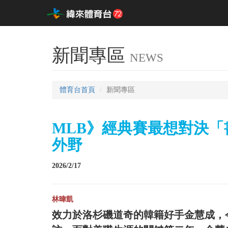
新聞專區
NEWS
體育台首頁
新聞專區
MLB》經典賽最想對決
外野
2026/2/17
林暐凱
效力於洛杉磯道奇的韓籍好手金慧成，今