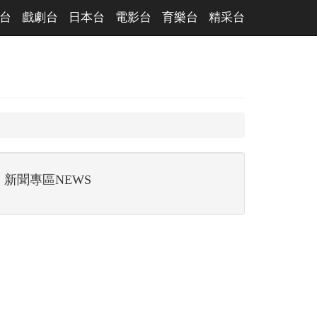
台
戲劇台
日本台
電影台
育樂台
精采台
新聞專區NEWS