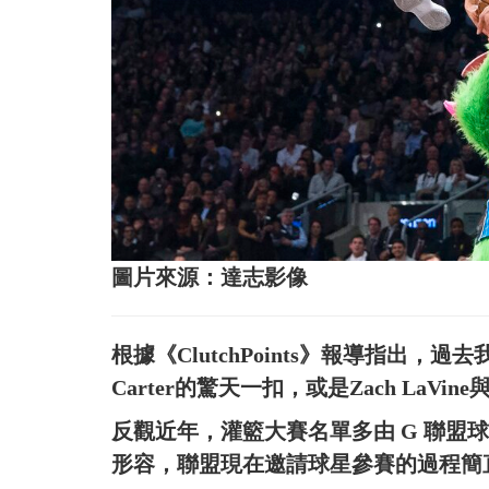
圖片來源：達志影像
根據《ClutchPoints》報導指出，
Carter的驚天一扣，或是Zach LaVine
反觀近年，灌籃大賽名單多由 G 聯盟球員或
形容，聯盟現在邀請球星參賽的過程簡