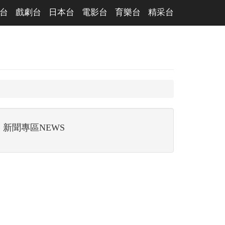
台
戲劇台
日本台
電影台
育樂台
精采台
新聞專區NEWS