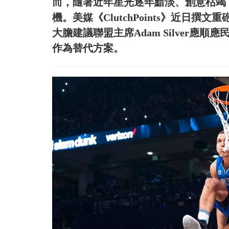
而，隨著近年星光逐年黯淡、創意枯竭
機。美媒《ClutchPoints》近日
大膽建議聯盟主席Adam Silver應
作為替代方案。