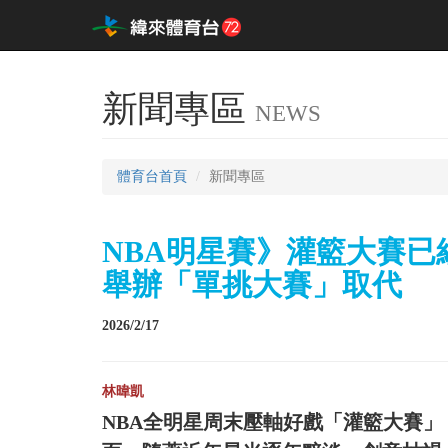
新聞專區
NEWS
體育台首頁
新聞專區
NBA明星賽》灌籃大賽
舉辦「單挑大賽」取代
2026/2/17
林暐凱
NBA全明星周末壓軸好戲「灌籃大賽