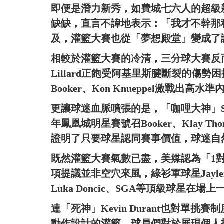
即便是潛力新秀，如費城七六人的超級新秀
缺缺，直言不諱地表示：「我才不幹那
及，灌籃大賽也從「夢想殿堂」變成了
相較於灌籃大賽的冷清，三分球大賽反而
Lillard正飽受阿基里斯腱斷裂的傷勢
Booker、Kon Knueppel激戰出高水
更讓球迷血脈噴張的是，「咖哩大神」Steph
年鳳凰城明星賽號召Booker、Klay 
證明了只要球星認同賽事價值，球迷自
既然灌籃大賽氣數已盡，美媒認為「1
項提議並非空穴來風，綠衫軍球星Jayle
Luka Doncic、SGA等頂級球星
連「死神」Kevin Durant也對單
動作設計的灌籃，球員們對於展現個人