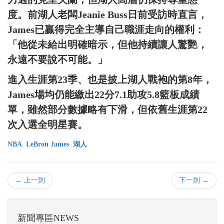
度。前湖人老闆Jeanie Buss日前受訪時直言，
James已贏得完全主導自己職涯走向的權利：
「他從未給出明確暗示，但他持續讓人驚艷，
永遠不要說不可能。」
進入生涯第23季、也是披上湖人戰袍的第8年，
James場均仍能繳出22分7.1助攻5.8籃板成績
單，雖然部分數據略有下滑，但依舊生涯第22
次入選全明星賽。
NBA
LeBron James
湖人
← 上一則
下一則 →
新聞專區NEWS