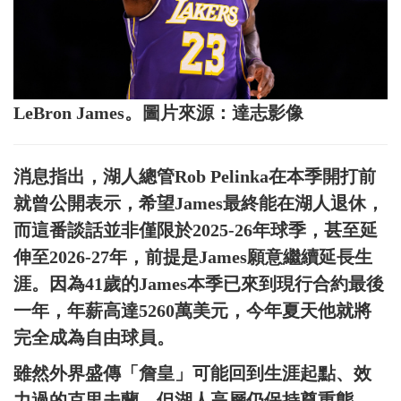
LeBron James。圖片來源：達志影像
消息指出，湖人總管Rob Pelinka在本季開打前
就曾公開表示，希望James最終能在湖人退休，
而這番談話並非僅限於2025-26年球季，甚至延
伸至2026-27年，前提是James願意繼續延長生
涯。因為41歲的James本季已來到現行合約最後
一年，年薪高達5260萬美元，今年夏天他就將
完全成為自由球員。
雖然外界盛傳「詹皇」可能回到生涯起點、效
力過的克里夫蘭，但湖人高層仍保持尊重態