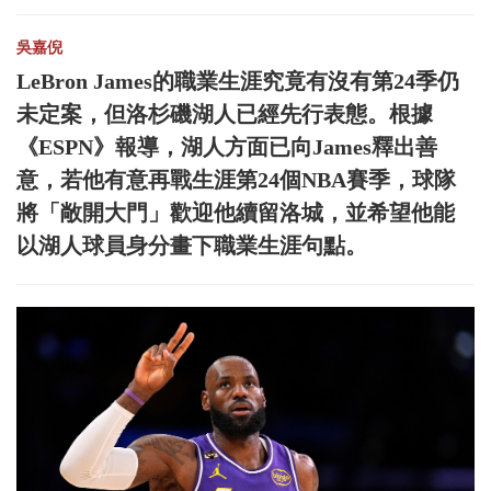
吳嘉倪
LeBron James的職業生涯究竟有沒有第24季仍
未定案，但洛杉磯湖人已經先行表態。根據
《ESPN》報導，湖人方面已向James釋出善
意，若他有意再戰生涯第24個NBA賽季，球隊
將「敞開大門」歡迎他續留洛城，並希望他能
以湖人球員身分畫下職業生涯句點。