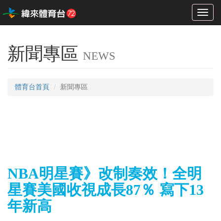
Toggl
naviga
新聞專區
NEWS
體育台首頁
新聞專區
NBA明星賽》改制奏效！全明
星賽美國收視成長87％ 寫下13
年新高