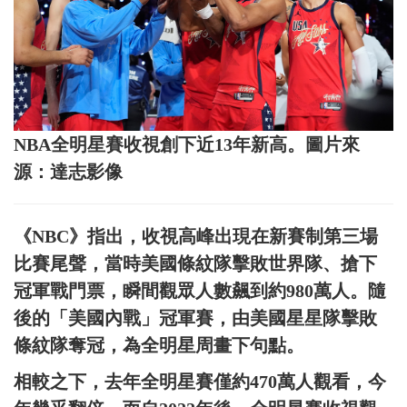
NBA全明星賽收視創下近13年新高。圖片來
源：達志影像
《NBC》指出，收視高峰出現在新賽制第三場
比賽尾聲，當時美國條紋隊擊敗世界隊、搶下
冠軍戰門票，瞬間觀眾人數飆到約980萬人。隨
後的「美國內戰」冠軍賽，由美國星星隊擊敗
條紋隊奪冠，為全明星周畫下句點。
相較之下，去年全明星賽僅約470萬人觀看，今