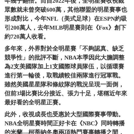
年幾乎翻倍。而自2022年後，全明星賽收視觀
眾數就未曾突破600萬，其他聯盟的明星賽事也
形成對比，今年NFL（美式足球）在ESPN約吸
引200萬人，去年MLB明星賽則在《Fox》創下
約720萬人收看。
多年來，外界對於全明星賽「不夠認真、缺乏
競爭性」的批評不斷，NBA本季因此大膽調整
為2支美國隊加上1支國際球員隊伍，以循環賽
進行第一輪後，取戰績較佳兩隊進行冠軍戰。
雖然美國星星隊和條紋隊的戰況呈現一面倒，
但前3場比賽比分接近、張力十足，堪稱近年來
最好看的全明星正賽。
此外，收視成長也受惠於大型國際賽事帶動。
NBA全明星賽時間正好卡在《NBC》同時轉播
的米蘭—柯蒂納冬奧兩項熱門賽事轉播之間，