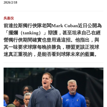
2026/2/18
吳嘉倪
前達拉斯獨行俠隊老闆Mark Cuban近日公開為
「擺爛（tanking）」辯護，甚至坦承自己在經
營獨行俠期間確實也曾用過這招。他指出，與
其一味要求球隊每晚拚勝負，聯盟更該正視球
迷真正重視的，是能否看到球隊未來的藍圖。