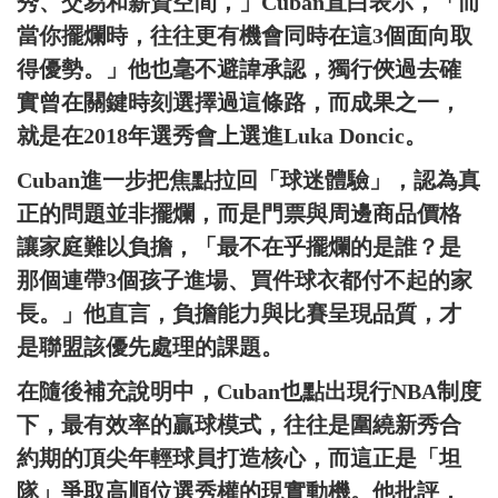
秀、交易和薪資空間，」Cuban直白表示，「而
當你擺爛時，往往更有機會同時在這3個面向取
得優勢。」他也毫不避諱承認，獨行俠過去確
實曾在關鍵時刻選擇過這條路，而成果之一，
就是在2018年選秀會上選進Luka Doncic。
Cuban進一步把焦點拉回「球迷體驗」，認為真
正的問題並非擺爛，而是門票與周邊商品價格
讓家庭難以負擔，「最不在乎擺爛的是誰？是
那個連帶3個孩子進場、買件球衣都付不起的家
長。」他直言，負擔能力與比賽呈現品質，才
是聯盟該優先處理的課題。
在隨後補充說明中，Cuban也點出現行NBA制度
下，最有效率的贏球模式，往往是圍繞新秀合
約期的頂尖年輕球員打造核心，而這正是「坦
隊」爭取高順位選秀權的現實動機。他批評，