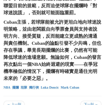
聯盟目前的規範，反而迫使球隊在擺爛時「對
球迷說謊」，否則就可能面臨重罰。
Cuban主張，若球隊能被允許更坦白地向球迷說
明策略，並由老闆親自向季票會員與支持者說
明方向、接受質疑，反而能建立更成熟的溝通
與責任機制。Cuban的論點引發不少共鳴，但也
存在爭議，畢竟長期擺爛的比賽，仍然有可能
降低球迷的進場意願。無論如何，Cuban的發言
再次點出一個NBA始終迴避的現實——在爭冠
機率極低的情況下，擺爛有時確實是通往光明
未來的「必要之惡」。
NBA
擺爛
坦隊
獨行俠
Luka Doncic
Mark Cuban
← 上一則
下一則 →