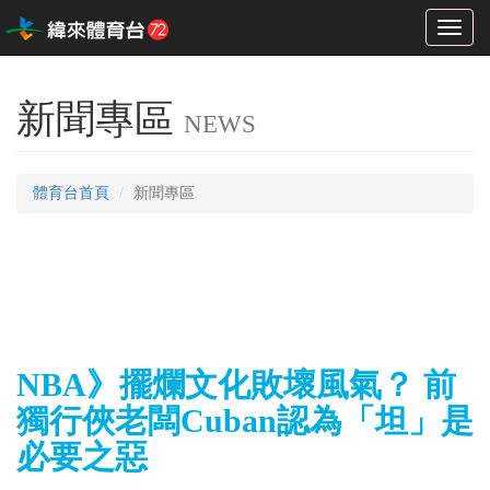
Toggl
naviga
新聞專區
NEWS
體育台首頁
新聞專區
NBA》擺爛文化敗壞風氣？ 前
獨行俠老闆Cuban認為「坦」是
必要之惡