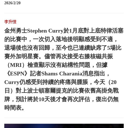
2026/2/20
李升愷
金州勇士Stephen Curry於1月底對上底特律活塞
的比賽中，一次切入落地後明顯感受到不適，
退場後也沒有回歸，至今也已連續缺席了5場比
賽外加明星賽。儘管再次接受右膝核磁共振
（MRI）檢查顯示沒有結構性問題，但據
《ESPN》記者Shams Charania消息指出，
Curry仍感受到持續的疼痛與腫脹，今天（20
日）對上波士頓塞爾提克的比賽依舊高掛免戰
牌，預計將於10天後才會再次評估，復出仍無
時間表。