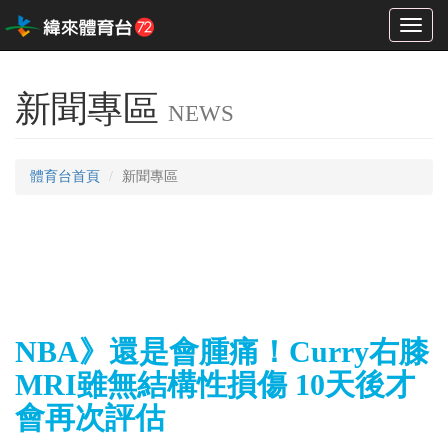
Toggl
naviga
新聞專區
NEWS
體育台首頁
新聞專區
NBA》還是會腫痛！Curry右膝
MRI雖無結構性損傷 10天後才
會再次評估