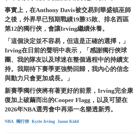
事實上，在Anthony Davis被交易到華盛頓巫師
之後，外界早已預期戰績19勝35敗、排名西區
第12的獨行俠，會讓Irving繼續休養。
「這個決定並不容易，但這是正確的選擇，」
Irving在日前的聲明中表示，「感謝獨行俠球
團、我的隊友以及球迷在整個過程中的持續支
持。我期待下賽季更強勢回歸，我內心的信念
與動力只會更加成長。」
新賽季獨行俠將有著更好的前景，Irving完全康
復加上破繭而出的Cooper Flagg，以及可望在
2026年NBA選秀會中再添一名樂透新秀。
NBA
獨行俠
Kyrie Irving
Jason Kidd