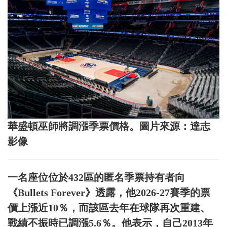
華盛頓巫師將調漲季票價格。圖片來源：達志
影像
一名座位位於432區的匿名季票持有者向
《Bullets Forever》透露，他2026-27賽季的票
價上漲近10％，而該區去年在球隊再次重建、
戰績不振時已調漲5.6％。他表示，自己2013年