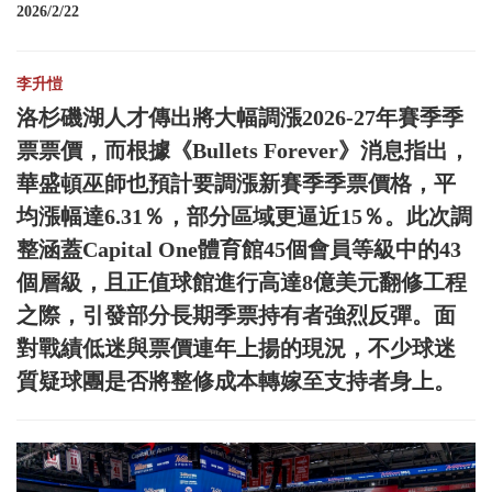
2026/2/22
李升愷
洛杉磯湖人才傳出將大幅調漲2026-27年賽季季
票票價，而根據《Bullets Forever》消息指出，
華盛頓巫師也預計要調漲新賽季季票價格，平
均漲幅達6.31％，部分區域更逼近15％。此次調
整涵蓋Capital One體育館45個會員等級中的43
個層級，且正值球館進行高達8億美元翻修工程
之際，引發部分長期季票持有者強烈反彈。面
對戰績低迷與票價連年上揚的現況，不少球迷
質疑球團是否將整修成本轉嫁至支持者身上。