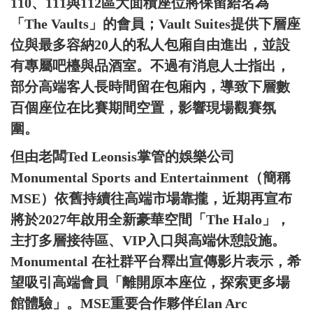
110、111與112區大面積座位將保留給名為
「The Vaults」的會員；Vault Suites提供下層座
位與最多容納20人的私人包廂自由進出，並設
有專屬吧檯與品酒室。不過有消息人士指出，
部分高端客人長時間留在包廂內，導致下層數
百個座位在比賽期間空置，影響現場觀賽氛
圍。
但由老闆Ted Leonsis掌管的娛樂公司
Monumental Sports and Entertainment（簡稱
MSE）依舊持續往高端市場靠攏，近期再宣布
將於2027年啟用全新豪華空間「The Halo」，
主打多層接待區、VIP入口與高端休憩設施。
Monumental 在社群平台釋出宣傳影片表示，希
望吸引高端會員「離開原本座位，探索更多場
館體驗」。MSE重要合作夥伴Élan Arc