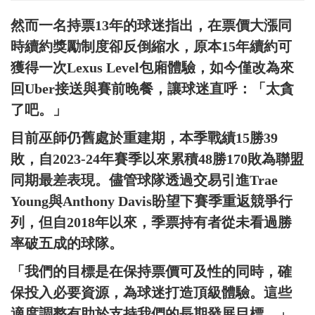
然而一名持票13年的球迷指出，在票價大漲同
時續約獎勵制度卻反倒縮水，原本15年續約可
獲得一次Lexus Level包廂體驗，如今僅改為來
回Uber接送與賽前晚餐，讓球迷直呼：「太貪
了吧。」
目前巫師仍舊處於重建期，本季戰績15勝39
敗，自2023-24年賽季以來累積48勝170敗為聯盟
同期最差表現。儘管球隊透過交易引進Trae
Young與Anthony Davis盼望下賽季重返競爭行
列，但自2018年以來，季票持有者從未看過勝
率破五成的球隊。
「我們的目標是在保持票價可及性的同時，確
保投入必要資源，為球迷打造頂級體驗。這些
適度調整有助於支持我們的長期發展目標。」