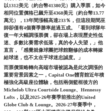
以1312美元（約台幣41380元）購入季票，如今
相同位置價格已飆升至4368美元（約台幣13.77
萬元），13年間漲幅高達233％，但這段期間巫
師卻僅有4個賽季勝率超過五成。「看到球隊年
復一年大幅調漲票價，卻在場上表現歷史性低
迷、多數比賽需求低落，真的令人失望，」他
直言，「感覺就像球團把球館翻修的成本轉嫁
給球迷，也不太在乎球迷忠誠度。」
而票價策略轉向高端市場被認為是此次調漲的
重要背景因素之一，Capital One體育館近年積
極強化高級座位體驗，包括兩側籃框後方的
Michelob Ultra Courtside Lounge、Hennessy
Lofts，以及2025-26年賽季前推出的United
Globe Club & Lounge。2026-27年賽季中，