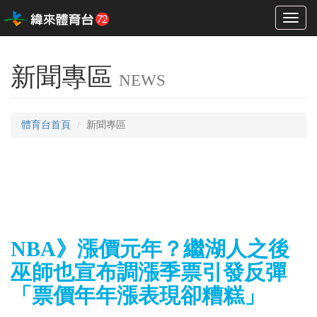
Toggl
naviga
新聞專區
NEWS
體育台首頁
新聞專區
NBA》漲價元年？繼湖人之後
巫師也宣布調漲季票引發反彈
「票價年年漲表現卻糟糕」