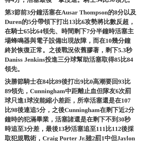
第3節前3分鐘活塞在Ausar Thompson的8分以及
Duren的5分帶領下打出13比6攻勢將比數反超，
在騎士65比64領先、時間剩下7分半鐘時活塞主
場蜂鳴器與電子設備出現故障，而在10幾分鐘
終於恢復正常。之後戰況依舊膠著，剩下5.3秒
Daniss Jenkins投進三分球幫助活塞取得85比84
領先。
決勝節騎士在84比89後打出9比0高潮要回93比
89領先，Cunningham中距離止血但隊友6次罰
球只進1球沒能縮小差距，所幸活塞還是在107
比98後連追5分，之後Cunningham在剩下近2分
鐘時的犯滿畢業，活塞諸還是在剩下不到30秒
時追至3分差，最後13秒活塞追至111比112後採
取犯規戰術，Craig Porter Jr.雖2罰1中但Jaylon