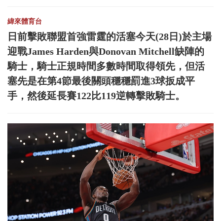
緯來體育台
日前擊敗聯盟首強雷霆的活塞今天(28日)於主場
迎戰James Harden與Donovan Mitchell缺陣的
騎士，騎士正規時間多數時間取得領先，但活
塞先是在第4節最後關頭穩穩罰進3球扳成平
手，然後延長賽122比119逆轉擊敗騎士。