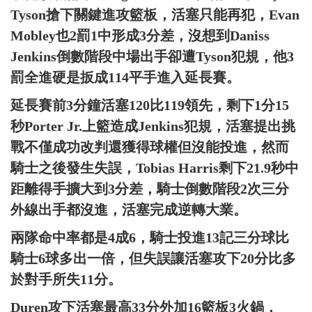
Tyson搶下關鍵進攻籃板，活塞只能再犯，Evan
Mobley也2罰1中形成3分差，沒想到Daniss
Jenkins倒數階段中場出手卻遭Tyson犯規，他3
罰全進硬是扳成114平手進入延長賽。
延長賽前3分鐘活塞120比119領先，剩下1分15
秒Porter Jr.上籃造成Jenkins犯規，活塞提出挑
戰不僅成功改判還獲得球權但沒能投進，然而
騎士之後發生失誤，Tobias Harris剩下21.9秒中
距離得手擴大到3分差，騎士倒數階段2次三分
外線出手都沒進，活塞完成逆轉大業。
兩隊命中率都是4成6，騎士投進13記三分球比
騎士6球多出一倍，但失誤讓活塞攻下20分比多
於對手所失11分。
Duren攻下活塞最高33分外加16籃板3火鍋，