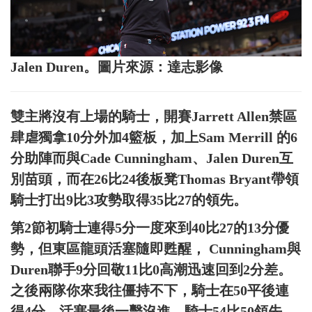
Jalen Duren。圖片來源：達志影像
雙主將沒有上場的騎士，開賽Jarrett Allen禁區
肆虐獨拿10分外加4籃板，加上Sam Merrill 的6
分助陣而與Cade Cunningham、Jalen Duren互
別苗頭，而在26比24後板凳Thomas Bryant帶領
騎士打出9比3攻勢取得35比27的領先。
第2節初騎士連得5分一度來到40比27的13分優
勢，但東區龍頭活塞隨即甦醒， Cunningham與
Duren聯手9分回敬11比0高潮迅速回到2分差。
之後兩隊你來我往僵持不下，騎士在50平後連
得4分，活塞最後一擊沒進。騎士54比50領先。