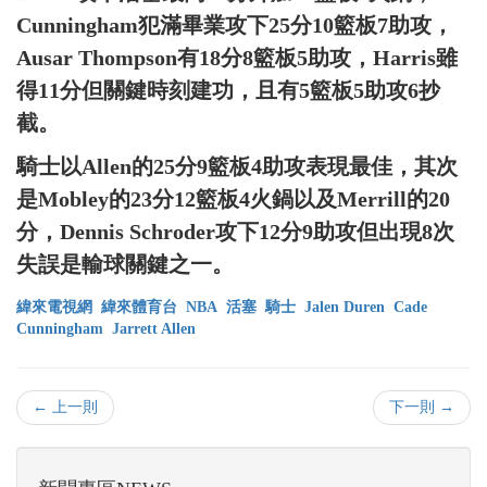
Cunningham犯滿畢業攻下25分10籃板7助攻，
Ausar Thompson有18分8籃板5助攻，Harris雖
得11分但關鍵時刻建功，且有5籃板5助攻6抄
截。
騎士以Allen的25分9籃板4助攻表現最佳，其次
是Mobley的23分12籃板4火鍋以及Merrill的20
分，Dennis Schroder攻下12分9助攻但出現8次
失誤是輸球關鍵之一。
緯來電視網
緯來體育台
NBA
活塞
騎士
Jalen Duren
Cade
Cunningham
Jarrett Allen
← 上一則
下一則 →