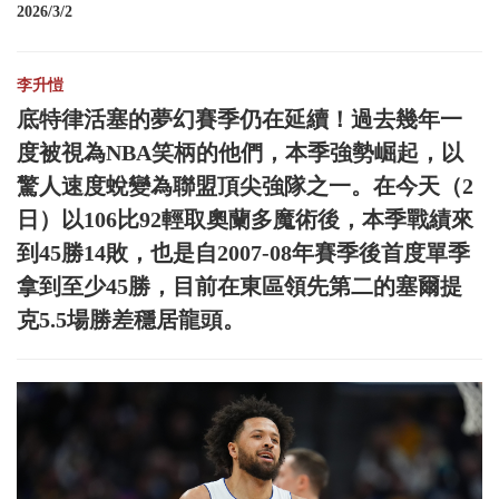
2026/3/2
李升愷
底特律活塞的夢幻賽季仍在延續！過去幾年一
度被視為NBA笑柄的他們，本季強勢崛起，以
驚人速度蛻變為聯盟頂尖強隊之一。在今天（2
日）以106比92輕取奧蘭多魔術後，本季戰績來
到45勝14敗，也是自2007-08年賽季後首度單季
拿到至少45勝，目前在東區領先第二的塞爾提
克5.5場勝差穩居龍頭。