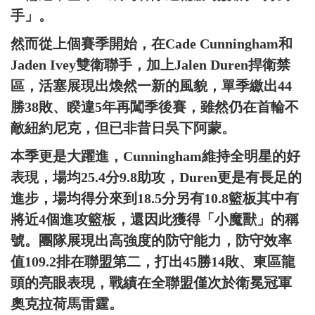
手」。
然而從上個賽季開始，在Cade Cunningham和
Jaden Ivey雙衛聯手，加上Jalen Duren捍衛禁
區，活塞展現出煥然一新的風貌，單季繳出44
勝38敗、睽違5年再闖季後賽，雖然仍在首輪不
敵紐約尼克，但已非昔日吳下阿蒙。
本季更是大躍進，Cunningham維持全明星的好
表現，場均25.4分9.8助攻，Duren更是有長足的
進步，場均得分來到18.5分另有10.8籃板其中有
將近4個進攻籃板，還因此獲得「小魔獸」的稱
號。團隊展現出高強度的防守能力，防守效率
值109.2排在聯盟第二，打出45勝14敗、東區龍
頭的亮眼表現，戰績在全聯盟僅次於衛冕冠軍
奧克拉荷馬雷霆。