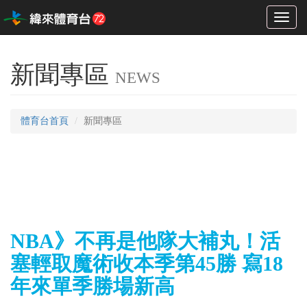
Toggl
naviga
新聞專區
NEWS
體育台首頁
新聞專區
NBA》不再是他隊大補丸！活
塞輕取魔術收本季第45勝 寫18
年來單季勝場新高