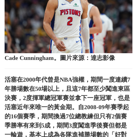
Cade Cunningham。圖片來源：達志影像
活塞在2000年代曾是NBA強權，期間一度連續7
年勝場數在50場以上，且這7年都至少闖進東區
決賽，2度揮軍總冠軍賽並拿下一座冠軍，也是
活塞近年來唯一的黃金期。自2008-09年賽季起
的16個賽季，期間換過7位總教練但只有2個賽
季勝率有來到5成，期間3度闖進季後賽但都是
一輪遊，基本上成為各隊進補勝場數的「好對