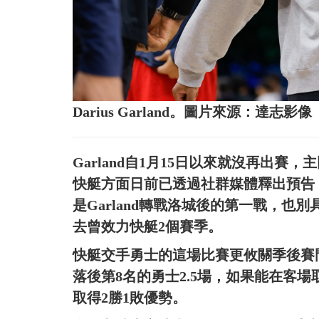
Darius Garland。圖片來源：達志影像
Garland自1月15日以來就沒再出
快艇方面日前已透過社群媒體釋出預告
是Garland轉戰洛城後的第一戰，也別具傳
去曾效力快艇2個賽季。
快艇交手勇士的這場比賽更攸關季後賽門
落後第8名的勇士2.5場，如果能在客
取得2勝1敗優勢。