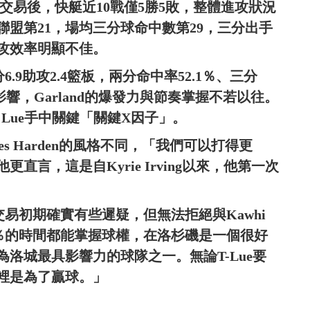
的重磅交易後，快艇近10戰僅5勝5敗，整體進攻狀況
盟第21，場均三分球命中數第29，三分出手
進攻效率明顯不佳。
分6.9助攻2.4籃板，兩分命中率52.1％、三分
影響，Garland的爆發力與節奏掌握不若以往。
 Lue手中關鍵「關鍵X因子」。
mes Harden的風格不同，「我們可以打得更
言，這是自Kyrie Irving以來，他第一次
言交易初期確實有些遲疑，但無法拒絕與Kawhi
99％的時間都能掌握球權，在洛杉磯是一個很好
洛城最具影響力的球隊之一。無論T-Lue要
裡是為了贏球。」