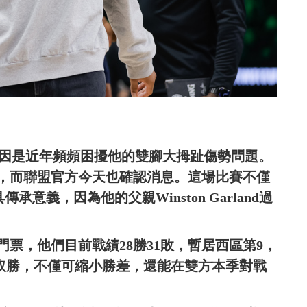
賽，主因是近年頻頻困擾他的雙腳大拇趾傷勢問題。
，而聯盟官方今天也確認消息。這場比賽不僅
承意義，因為他的父親Winston Garland過
票，他們目前戰績28勝31敗，暫居西區第9，
場取勝，不僅可縮小勝差，還能在雙方本季對戰