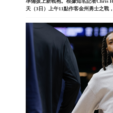
準備披上新戰袍。根據知名記者Chris Ha
天（3日）上午11點作客金州勇士之戰