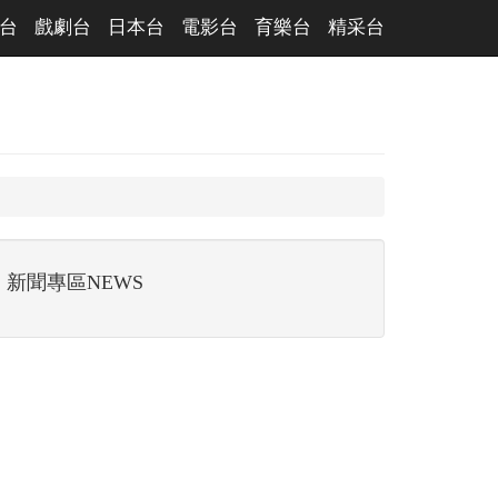
台
戲劇台
日本台
電影台
育樂台
精采台
新聞專區NEWS