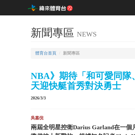
新聞專區
NEWS
體育台首頁
新聞專區
NBA》期待「和可愛同隊、
天迎快艇首秀對決勇士
2026/3/3
吳嘉倪
兩屆全明星控衛Darius Garlan