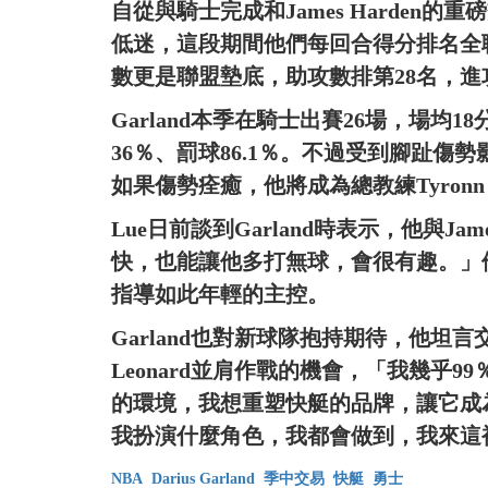
自從與騎士完成和James Harden
低迷，這段期間他們每回合得分排名全聯
數更是聯盟墊底，助攻數排第28名，
Garland本季在騎士出賽26場，場均18
36％、罰球86.1％。不過受到腳趾傷勢
如果傷勢痊癒，他將成為總教練Tyronn
Lue日前談到Garland時表示，他與Ja
快，也能讓他多打無球，會很有趣。」他更直
指導如此年輕的主控。
Garland也對新球隊抱持期待，他坦
Leonard並肩作戰的機會，「我幾乎
的環境，我想重塑快艇的品牌，讓它成為
我扮演什麼角色，我都會做到，我來這
NBA
Darius Garland
季中交易
快艇
勇士