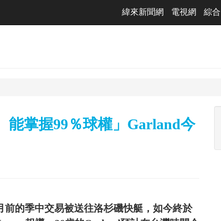
緯來新聞網
電視網
綜合
能掌握99％球權」Garland今
d在一個月前的季中交易被送往洛杉磯快艇，如今終於