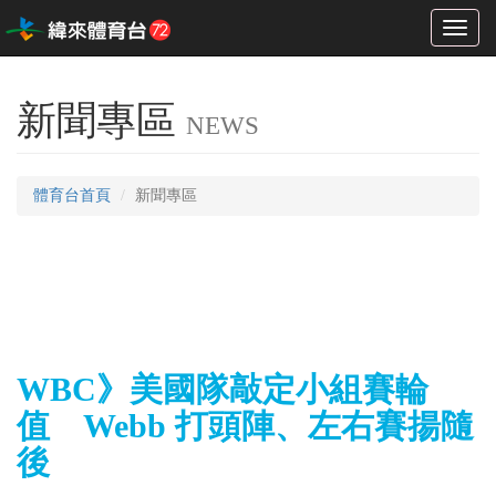
Toggl
naviga
新聞專區
NEWS
體育台首頁
新聞專區
WBC》美國隊敲定小組賽輪
值 Webb 打頭陣、左右賽揚隨
後