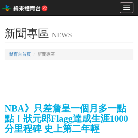
Toggl
naviga
新聞專區
NEWS
體育台首頁
新聞專區
NBA》只差詹皇一個月多一點
點！狀元郎Flagg達成生涯1000
分里程碑 史上第二年輕