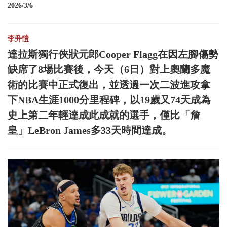
2026/3/6
李升愷
達拉斯獨行俠狀元郎Cooper Flagg在因左腳傷勢
缺席了8場比賽後，今天（6日）對上奧蘭多魔
術的比賽中正式復出，並透過一次二波進攻拿
下NBA生涯1000分里程碑，以19歲又74天成為
史上第二年輕達成此成就的選手，僅比「詹
皇」LeBron James多33天時間達成。