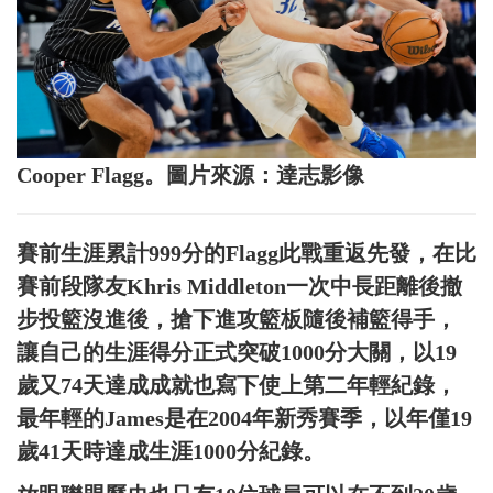
Cooper Flagg。圖片來源：達志影像
賽前生涯累計999分的Flagg此戰重返先發，在比
賽前段隊友Khris Middleton一次中長距離後撤
步投籃沒進後，搶下進攻籃板隨後補籃得手，
讓自己的生涯得分正式突破1000分大關，以19
歲又74天達成成就也寫下使上第二年輕紀錄，
最年輕的James是在2004年新秀賽季，以年僅19
歲41天時達成生涯1000分紀錄。