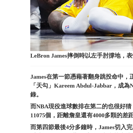
LeBron James摔倒時以左手肘撐
James在第一節憑藉著翻身跳投命中，
「天勾」Kareem Abdul-Jabba
錄。
而NBA現役進球數排在第二的也很好猜，那
11075個，距離詹皇還有4000多顆
而第四節最後4分多鐘時，James切入