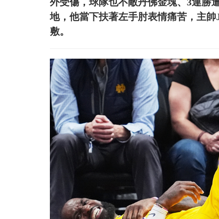
外受傷，球隊也不敵丹佛金塊、3連勝遭
地，他當下扶著左手肘表情痛苦，主帥JJ
敷。