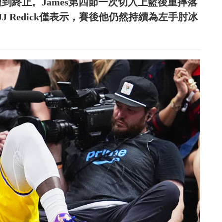
到終止。James第四節一次切入上籃後重摔落
 Redick僅表示，賽後他仍然持續為左手肘冰