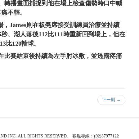
。轉播畫面捕捉到他在場上檢查傷勢時口中喊
疼痛不輕。
補上場，James則在板凳席接受訓練員治療並持續
秒、湖人落後112比111時重新回到場上，但在
3比120輸球。
ames在比賽結束後持續為左手肘冰敷，並透露疼痛
下一則 →
NC. ALL RIGHTS RESERVED. 客服專線：(02)87977122