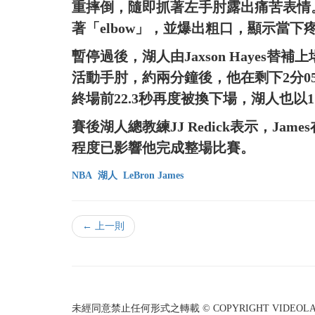
重摔倒，隨即抓著左手肘露出痛苦表情
著「elbow」，並爆出粗口，顯示當下
暫停過後，湖人由Jaxson Hayes替
活動手肘，約兩分鐘後，他在剩下2分05
終場前22.3秒再度被換下場，湖人也以11
賽後湖人總教練JJ Redick表示，J
程度已影響他完成整場比賽。
NBA
湖人
LeBron James
← 上一則
未經同意禁止任何形式之轉載 © COPYRIGHT VIDEOLAND I