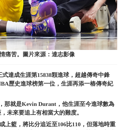
地，表情痛苦。圖片來源：達志影像
正式達成生涯第15838顆進球，超越傳奇中鋒
r，成為NBA歷史進球榜第一位，生涯再添一樁傳奇紀
就是Kevin Durant，他生涯至今進球數為
的差距，未來要追上有相當大的難度。
完成上籃，將比分追近至106比110，但落地時重