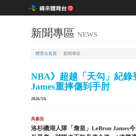
新聞專區
NEWS
體育台首頁
新聞專區
NBA》超越「天勾」紀錄登
James重摔傷到手肘
2026/3/6
吳嘉倪
洛杉磯湖人隊「詹皇」LeBron Jam