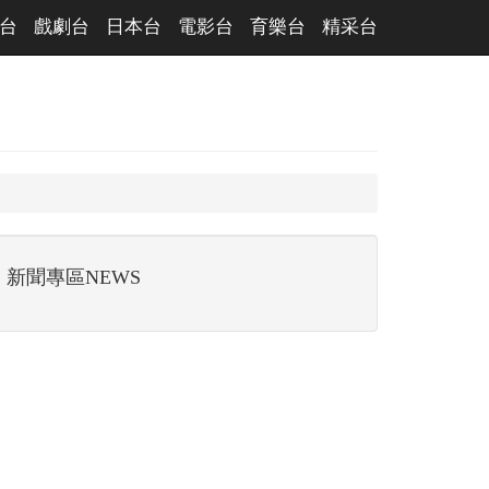
台
戲劇台
日本台
電影台
育樂台
精采台
新聞專區NEWS