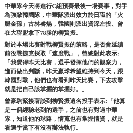
中華隊今天將進行C組預賽最後一場賽事，對手
為強敵韓國隊，中華隊派出效力於日職的「火
腿金孫」古林睿煬，韓國則派出資深左投、曾
在大聯盟拿下78勝的柳賢振。
對於本場比賽對戰柳賢振的策略，是否會延續
前役戰捷克採取「速度戰」，曾總對此表示:
「我覺得昨天比賽，選手發揮他們的觀察力，
進而做出判斷，昨天贏球希望維持到今天，跟
韓國對戰，他們也有看到昨天比賽，下去攻擊
就是把自己該掌握的掌握好。」
曾豪駒緊接著談到柳賢振這名投手表示:「他算
是一個經驗老到的選手，之前也有對過中華
隊，知道他的球路，情蒐也有掌握情資，就是
看選手當下有沒有辦法執行。」