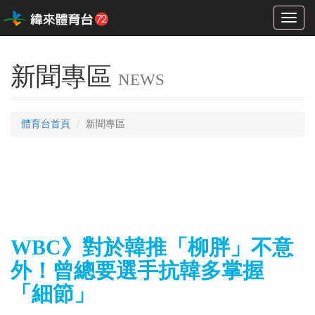
Toggl
naviga
新聞專區
NEWS
體育台首頁
新聞專區
WBC》對於韓推「柳胖」不意
外！曾總要選手抗韓多掌握
「細節」