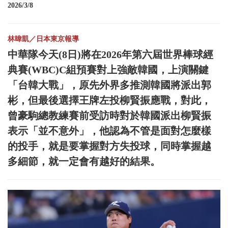
2026/3/8
林暐凱／日本東京報導
中華隊今天(8日)將在2026年第六屆世界棒球經
典賽(WBC)C組預賽對上強敵韓國，上演關鍵
「台韓大戰」，原先外界多推測韓國將派出郭
彬，但最後選擇王牌左投柳賢振應戰，對此，
曾豪駒總教練賽前受訪時對於韓國派出柳賢振
表示「並不意外」，他認為不管是面對怎麼樣
的投手，就是要掌握對方失投球，同時掌握越
多細節，就一定會有越好的結果。