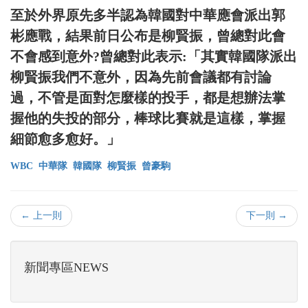
至於外界原先多半認為韓國對中華應會派出郭
彬應戰，結果前日公布是柳賢振，曾總對此會
不會感到意外?曾總對此表示:「其實韓國隊派出
柳賢振我們不意外，因為先前會議都有討論
過，不管是面對怎麼樣的投手，都是想辦法掌
握他的失投的部分，棒球比賽就是這樣，掌握
細節愈多愈好。」
WBC
中華隊
韓國隊
柳賢振
曾豪駒
← 上一則
下一則 →
新聞專區NEWS